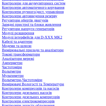
Контролери для акумуляторних систем
Контролери автоматичного керування
Контролери ручного/дист. управління
Контролери автовведення резерву
Регулятори обертів двигунів
Зарядні пристрої та блоки живлення
Регулятори напруги генераторів
Модулі розширення
Модулі інтерфейсів для D-XXX MK2
Кабелі та адаптери
Модеми та шлюзи
Вимірювальні прилади та аналізатори
Токові трансформатори
Аналізатори мережі
Амперметри
Частотоміри
Вольтметри
Мультиметри
Вольтметри-Частотоміри
Вимірювачі Вологості та Температури
Контролери компресорів та насосів
Контролери дизельних насосів
Контролери дизельних компресорів
Контролери електрокомпресорів
Контролери захисту обладнання