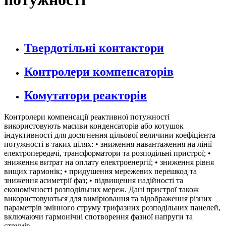
Твердотільні контактори
Контролери компенсаторів
Комутатори реакторів
Контролери компенсації реактивної потужності
використовують масиви конденсаторів або котушок
індуктивності для досягнення цільової величини коефіцієнта
потужності в таких цілях: • зниження навантаження на лінії
електропередачі, трансформатори та розподільні пристрої; •
зниження витрат на оплату електроенергії; • зниження рівня
вищих гармонік; • придушення мережевих перешкод та
зниження асиметрії фаз; • підвищення надійності та
економічності розподільних мереж. Дані пристрої також
використовуються для вимірювання та відображення різних
параметрів змінного струму трифазних розподільних панелей,
включаючи гармонічні спотворення фазної напруги та
струмів.