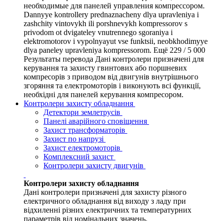
необходимые для панелей управления компрессором.
Dannyye kontrollery prednaznacheny dlya upravleniya i
zashchity vintovykh ili porshnevykh kompressorov s
privodom ot dvigateley vnutrennego sgoraniya i
elektromotorov i vypolnyayut vse funktsii, neobkhodimyye
dlya paneley upravleniya kompressorom. Ещё 229 / 5 000
Результаты перевода Дані контролери призначені для
керування та захисту гвинтових або поршневих
компресорів з приводом від двигунів внутрішнього
згоряння та електромоторів і виконують всі функції,
необхідні для панелей керування компресором.
Контролери захисту обладнання
Детектори землетрусів
Панелі аварійного сповіщення
Захист трансформаторів
Захист по напрузі
Захист електромоторів
Комплексний захист
Контролери захисту двигунів
Контролери захисту обладнання
Дані контролери призначені для захисту різного
електричного обладнання від виходу з ладу при
відхиленні різних електричних та температурних
параметрів від номінальних значень.