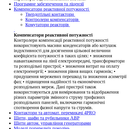
Програмне забезпечення та ліцензії
Компенсатори реактивної потужності
Твердотільні контактори
Контролери компенсаторів
Комутатори реакторів
Компенсатори реактивної потужності
Контролери компенсації реактивної потужності
використовують масиви конденсаторів або котушок
індуктивності для досягнення цільової величини
коефіцієнта потужності в таких цілях: • зниження
навантаження на лінії електропередачі, трансформатори
та розподільні пристрої; • зниження витрат на оплату
електроенергії; • зниження рівня вищих гармонік; •
придушення мережевих перешкод та зниження асиметрії
фаз; • підвищення надійності та економічності
розподільних мереж. Дані пристрої також
використовуються для вимірювання та відображення
різних параметрів змінного струму трифазних
розподільних панелей, включаючи гармонічні
спотворення фазної напруги та струмів.
Контактори та автомат. перемикачі 4PRO
Щити, шафи та рубильники АВР
Щити автом. управління генераторами
Моделі попередніх поколінь