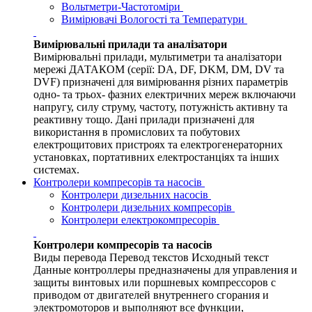
Вольтметри-Частотоміри
Вимірювачі Вологості та Температури
Вимірювальні прилади та аналізатори
Вимірювальні прилади, мультиметри та аналізатори
мережі ДАТАКОМ (серії: DA, DF, DKM, DM, DV та
DVF) призначені для вимірювання різних параметрів
одно- та трьох- фазних електричних мереж включаючи
напругу, силу струму, частоту, потужність активну та
реактивну тощо. Дані прилади призначені для
використання в промислових та побутових
електрощитових пристроях та електрогенераторних
установках, портативних електростанціях та інших
системах.
Контролери компресорів та насосів
Контролери дизельних насосів
Контролери дизельних компресорів
Контролери електрокомпресорів
Контролери компресорів та насосів
Виды перевода Перевод текстов Исходный текст
Данные контроллеры предназначены для управления и
защиты винтовых или поршневых компрессоров с
приводом от двигателей внутреннего сгорания и
электромоторов и выполняют все функции,