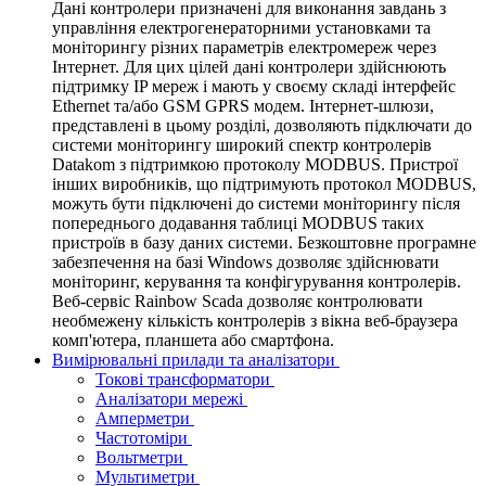
Дані контролери призначені для виконання завдань з
управління електрогенераторними установками та
моніторингу різних параметрів електромереж через
Інтернет. Для цих цілей дані контролери здійснюють
підтримку IP мереж і мають у своєму складі інтерфейс
Ethernet та/або GSM GPRS модем. Інтернет-шлюзи,
представлені в цьому розділі, дозволяють підключати до
системи моніторингу широкий спектр контролерів
Datakom з підтримкою протоколу MODBUS. Пристрої
інших виробників, що підтримують протокол MODBUS,
можуть бути підключені до системи моніторингу після
попереднього додавання таблиці MODBUS таких
пристроїв в базу даних системи. Безкоштовне програмне
забезпечення на базі Windows дозволяє здійснювати
моніторинг, керування та конфігурування контролерів.
Веб-сервіс Rainbow Scada дозволяє контролювати
необмежену кількість контролерів з вікна веб-браузера
комп'ютера, планшета або смартфона.
Вимірювальні прилади та аналізатори
Токові трансформатори
Аналізатори мережі
Амперметри
Частотоміри
Вольтметри
Мультиметри