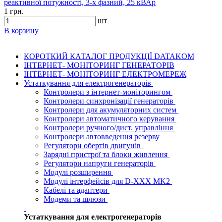
реактивної потужності, 3-х фазний, 25 кВАр
1 грн.
шт
В корзину
КОРОТКИЙ КАТАЛОГ ПРОДУКЦІЇ DATAKOM
ІНТЕРНЕТ- МОНІТОРИНГ ГЕНЕРАТОРІВ
ІНТЕРНЕТ- МОНІТОРИНГ ЕЛЕКТРОМЕРЕЖ
Устаткування для електрогенераторів
Контролери з інтернет-моніторингом
Контролери синхронізації генераторів
Контролери для акумуляторних систем
Контролери автоматичного керування
Контролери ручного/дист. управління
Контролери автовведення резерву
Регулятори обертів двигунів
Зарядні пристрої та блоки живлення
Регулятори напруги генераторів
Модулі розширення
Модулі інтерфейсів для D-XXX MK2
Кабелі та адаптери
Модеми та шлюзи
Устаткування для електрогенераторів