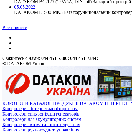
DATAKOM BC-125 (12V/5A, DIN rail) Зарядний пристрій 
05.05.2022
DATAKOM D-500-MK3 Багатофункціональний контролер 
Все новости
Свяжитесь с нами:
044 451-7300; 044 451-7344;
© DATAKOM Україна
КОРОТКИЙ КАТАЛОГ ПРОДУКЦІЇ DATAKOM
ІНТЕРНЕТ-
Контролери з інтернет-моніторингом
Контролери синхронізації генераторів
Контролери для акумуляторних систем
Контролери автоматичного керування
Контролери ручного/дист. управління