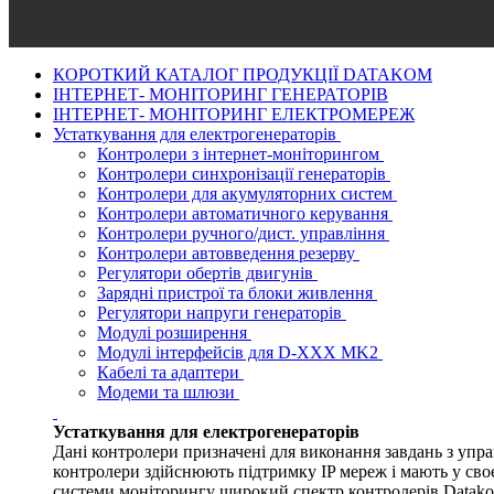
КОРОТКИЙ КАТАЛОГ ПРОДУКЦІЇ DATAKOM
ІНТЕРНЕТ- МОНІТОРИНГ ГЕНЕРАТОРІВ
ІНТЕРНЕТ- МОНІТОРИНГ ЕЛЕКТРОМЕРЕЖ
Устаткування для електрогенераторів
Контролери з інтернет-моніторингом
Контролери синхронізації генераторів
Контролери для акумуляторних систем
Контролери автоматичного керування
Контролери ручного/дист. управління
Контролери автовведення резерву
Регулятори обертів двигунів
Зарядні пристрої та блоки живлення
Регулятори напруги генераторів
Модулі розширення
Модулі інтерфейсів для D-XXX MK2
Кабелі та адаптери
Модеми та шлюзи
Устаткування для електрогенераторів
Дані контролери призначені для виконання завдань з упр
контролери здійснюють підтримку IP мереж і мають у своє
системи моніторингу широкий спектр контролерів Data