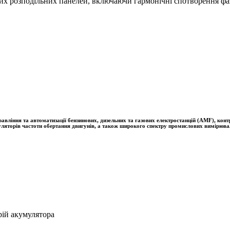
их розподільних панелей, включаючи гармонічні спотворення фаз
ння та автоматизації бензинових, дизельних та газових електростанцій (AMF), контро
гуляторів частоти обертання двигунів, а також широкого спектру промислових вимірюва
ій акумулятора