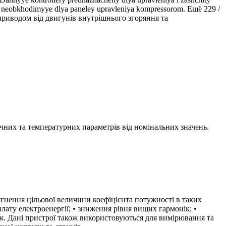
ii, neobkhodimyye dlya paneley upravleniya kompressorom. Ещё 229 /
приводом від двигунів внутрішнього згоряння та
ичних та температурних параметрів від номінальних значень.
гнення цільової величини коефіцієнта потужності в таких
плату електроенергії; • зниження рівня вищих гармонік; •
ж. Дані пристрої також використовуються для вимірювання та