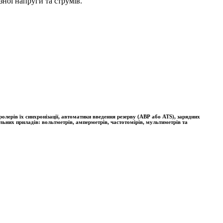
ної напруги та струмів.
лерів їх синхронізації, автоматики введення резерву (АВР або ATS), зарядних
льних приладів: вольтметрів, амперметрів, частотомірів, мультиметрів та