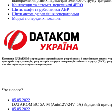
відображення різних параметрів змінного струму трифазн
Контактори та автомат. перемикачі 4PRO
Щити, шафи та рубильники АВР
Щити автом. управління генераторами
Моделі попередніх поколінь
Компанія ДАТАКОМ є провідним європейським розробником і виробником систем управлі
пристроїв акумуляторів, регуляторів напруги генераторів змінного струму (AVR), ре
аналізаторів параметрів електромереж.
Что нового?
05.05.2022
DATAKOM BC-5A-M (Auto12V/24V, 5A) Зарядний пристр
05.05.2022