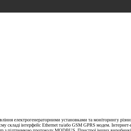
авління електрогенераторними установками та моніторингу різних
му складі інтерфейс Ethernet та/або GSM GPRS модем. Інтернет-
kom з підтримкою протоколу MODBUS. Пристрої інших виробник