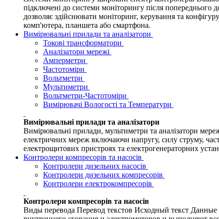
підключені до системи моніторингу після попереднього 
дозволяє здійснювати моніторинг, керування та конфігуру
комп'ютера, планшета або смартфона.
Вимірювальні прилади та аналізатори
Токові трансформатори
Аналізатори мережі
Амперметри
Частотоміри
Вольтметри
Мультиметри
Вольтметри-Частотоміри
Вимірювачі Вологості та Температури
Вимірювальні прилади та аналізатори
Вимірювальні прилади, мультиметри та аналізатори мере
електричних мереж включаючи напругу, силу струму, част
електрощитових пристроях та електрогенераторних устано
Контролери компресорів та насосів
Контролери дизельних насосів
Контролери дизельних компресорів
Контролери електрокомпресорів
Контролери компресорів та насосів
Виды перевода Перевод текстов Исходный текст Данные 
внутреннего сгорания и электромоторов и выполняют все ф