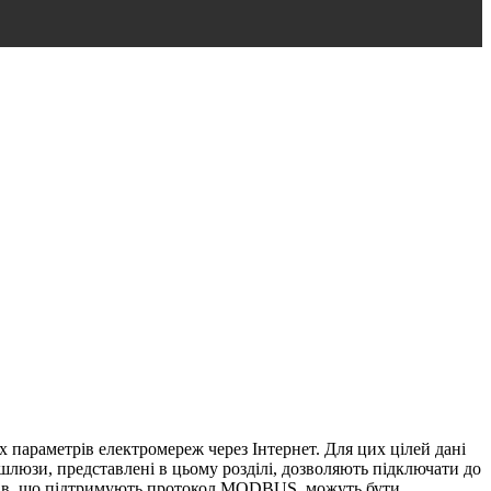
 параметрів електромереж через Інтернет. Для цих цілей дані
шлюзи, представлені в цьому розділі, дозволяють підключати до
ів, що підтримують протокол MODBUS, можуть бути