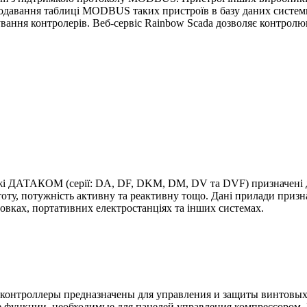
додавання таблиці MODBUS таких пристроїв в базу даних систем
вання контролерів. Веб-сервіс Rainbow Scada дозволяє контролюв
жі ДАТАКОМ (серії: DA, DF, DKM, DM, DV та DVF) призначені дл
оту, потужність активну та реактивну тощо. Дані прилади призн
вках, портативних електростанціях та інших системах.
контроллеры предназначены для управления и защиты винтовых
ункции, необходимые для панелей управления компрессором. Danny