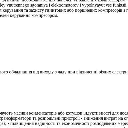
ley vnutrennego sgoraniya i elektromotorov i vypolnyayut vse funkts
ля керування та захисту гвинтових або поршневих компресорів з 
анелей керування компресором.
ного обладнання від виходу з ладу при відхиленні різних електр
вують масиви конденсаторів або котушок індуктивності для дося
 трансформатори та розподільні пристрої; • зниження витрат на о
з; • підвищення надійності та економічності розподільних мере