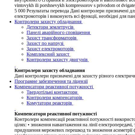
vintovykh ili porshnevykh kompressorov s privodom ot dvigate
5 000 Результаты перевода Дані контролери призначені д
електромоторів і виконують всі функції, необхідні для п
Контролери захисту обладнання
Детектори землетрусів
Панелі аварійного сповіщення
Захист трансформаторів
Захист по напрузі
Захист електромоторів
Комплексний захист
Контролери захисту двигунів
Контролери захисту обладнання
Дані контролери призначені для захисту різного електрич
Програмне забезпечення та ліцензії
Компенсатори реактивної потужності
Твердотільні контактори
Контролери компенсаторів
Комутатори реакторів
Компенсатори реактивної потужності
Контролери компенсації реактивної потужності використо
цілях: • зниження навантаження на лінії електропередачі,
придушення мережевих перешкод та зниження асиметрії фа