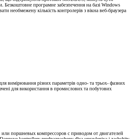
и. Безкоштовне програмне забезпечення на базі Windows
ати необмежену кількість контролерів з вікна веб-браузера
я вимірювання різних параметрів одно- та трьох- фазних
ачені для використання в промислових та побутових
 или поршневых компрессоров с приводом от двигателей
ye kontrollery prednaznacheny dlya upravleniya i zashchity