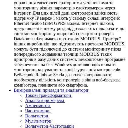
управління електрогенераторними установками та
моніторингу різних параметрів електромереж через
Інтернет. Для цих цілей дані контролери здійснюють
підтримку IP мереж і мають у своєму складі інтерфейс
Ethernet та/або GSM GPRS модем. Інтернет-шлюзи,
представлені в цьому розділі, дозволяють підключати до
системи моніторингу широкий спектр контролерів
Datakom з підтримкою протоколу MODBUS. Пристрої
інших виробників, що підтримують протокол MODBUS,
можуть бути підключені до системи моніторингу після
попереднього додавання таблиці MODBUS таких
пристроїв в базу даних системи. Безкоштовне програмне
забезпечення на базі Windows дозволяє здійснювати
моніторинг, керування та конфігурування контролерів.
Веб-сервіс Rainbow Scada дозволяє контролювати
необмежену кількість контролерів з вікна веб-браузера
комп'ютера, планшета або смартфона.
Вимірювальні прилади та аналізатори
Токові трансформатори
Аналізатори мережі
Амперметри
Частотоміри
Вольтметри
Мультиметри
Вольтметри-Частотоміри