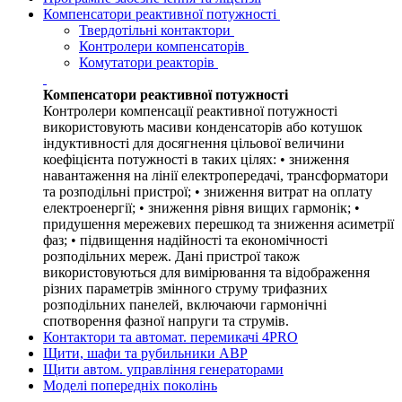
Компенсатори реактивної потужності
Твердотільні контактори
Контролери компенсаторів
Комутатори реакторів
Компенсатори реактивної потужності
Контролери компенсації реактивної потужності
використовують масиви конденсаторів або котушок
індуктивності для досягнення цільової величини
коефіцієнта потужності в таких цілях: • зниження
навантаження на лінії електропередачі, трансформатори
та розподільні пристрої; • зниження витрат на оплату
електроенергії; • зниження рівня вищих гармонік; •
придушення мережевих перешкод та зниження асиметрії
фаз; • підвищення надійності та економічності
розподільних мереж. Дані пристрої також
використовуються для вимірювання та відображення
різних параметрів змінного струму трифазних
розподільних панелей, включаючи гармонічні
спотворення фазної напруги та струмів.
Контактори та автомат. перемикачі 4PRO
Щити, шафи та рубильники АВР
Щити автом. управління генераторами
Моделі попередніх поколінь