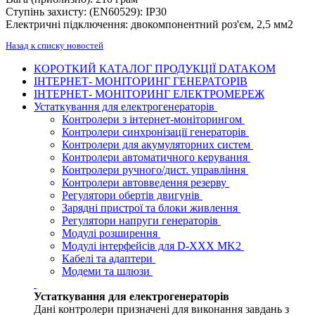
Ступінь захисту: (EN60529): IP30
Електричні підключення: двокомпонентний роз'єм, 2,5 мм2
Назад к списку новостей
КОРОТКИЙ КАТАЛОГ ПРОДУКЦІЇ DATAKOM
ІНТЕРНЕТ- МОНІТОРИНГ ГЕНЕРАТОРІВ
ІНТЕРНЕТ- МОНІТОРИНГ ЕЛЕКТРОМЕРЕЖ
Устаткування для електрогенераторів
Контролери з інтернет-моніторингом
Контролери синхронізації генераторів
Контролери для акумуляторних систем
Контролери автоматичного керування
Контролери ручного/дист. управління
Контролери автовведення резерву
Регулятори обертів двигунів
Зарядні пристрої та блоки живлення
Регулятори напруги генераторів
Модулі розширення
Модулі інтерфейсів для D-XXX MK2
Кабелі та адаптери
Модеми та шлюзи
Устаткування для електрогенераторів
Дані контролери призначені для виконання завдань з