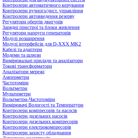
Контролери автоматичного керування
Контролери ручного/дист. управління
Контролери автовведення резерву
Регулятори обертів двигунів
Зарядні пристрої та блоки живлення
Регулятори напруги генераторів
Модулі розширення
Модулі інтерфейсів для D-XXX MK2
Кабелі та адаптери
Модеми та шлюзи
Вимірювальні прилади та аналізатори
Токові трансформатори
Аналізатори мережі
Амперметри
Частотоміри
Вольтметри
Мультиметри
Вольтметри-Частотоміри
Вимірювачі Вологості та Температури
Контролери компресорів та насосів
Контролери дизельних насосів
Контролери дизельних компресорів
Контролери електрокомпресорів
Контролери захисту обладнання