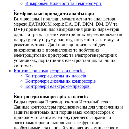
Вимірювачі Вологості та Температури
Вимірювальні прилади та аналізатори
Вимірювальні прилади, мультиметри та аналізатори
мережі ДАТАКОМ (серії: DA, DF, DKM, DM, DV та
DVF) призначені для вимірювання різних параметрів
одно- та трьох- фазних електричних мереж включаючи
напругу, силу струму, частоту, потужність активну та
реактивну тощо. Дані прилади призначені для
використання в промислових та побутових
електрощитових пристроях та електрогенераторних
установках, портативних електростанціях та інших
системах.
Контролери компресорів та насосів
Контролери дизельних насосів
Контролери дизельних компресорів
Контролери електрокомпресорів
Контролери компресорів та насосів
Виды перевода Перевод текстов Исходный текст
Данные контроллеры предназначены для управления и
защиты винтовых или поршневых компрессоров с
приводом от двигателей внутреннего сгорания и
электромоторов и выполняют все функции,
необходимые для панелей управления компрессором.