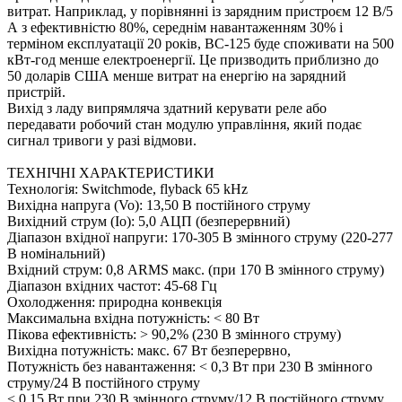
витрат. Наприклад, у порівнянні із зарядним пристроєм 12 В/5
А з ефективністю 80%, середнім навантаженням 30% і
терміном експлуатації 20 років, BC-125 буде споживати на 500
кВт-год менше електроенергії. Це призводить приблизно до
50 доларів США менше витрат на енергію на зарядний
пристрій.
Вихід з ладу випрямляча здатний керувати реле або
передавати робочий стан модулю управління, який подає
сигнал тривоги у разі відмови.
ТЕХНІЧНІ ХАРАКТЕРИСТИКИ
Технологія: Switchmode, flyback 65 kHz
Вихідна напруга (Vo): 13,50 В постійного струму
Вихідний струм (Io): 5,0 АЦП (безперервний)
Діапазон вхідної напруги: 170-305 В змінного струму (220-277
В номінальний)
Вхідний струм: 0,8 ARMS макс. (при 170 В змінного струму)
Діапазон вхідних частот: 45-68 Гц
Охолодження: природна конвекція
Максимальна вхідна потужність: < 80 Вт
Пікова ефективність: > 90,2% (230 В змінного струму)
Вихідна потужність: макс. 67 Вт безперервно,
Потужність без навантаження: < 0,3 Вт при 230 В змінного
струму/24 В постійного струму
< 0,15 Вт при 230 В змінного струму/12 В постійного струму