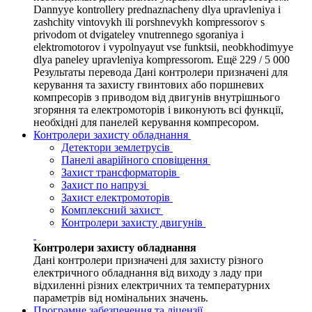
Dannyye kontrollery prednaznacheny dlya upravleniya i
zashchity vintovykh ili porshnevykh kompressorov s
privodom ot dvigateley vnutrennego sgoraniya i
elektromotorov i vypolnyayut vse funktsii, neobkhodimyye
dlya paneley upravleniya kompressorom. Ещё 229 / 5 000
Результаты перевода Дані контролери призначені для
керування та захисту гвинтових або поршневих
компресорів з приводом від двигунів внутрішнього
згоряння та електромоторів і виконують всі функції,
необхідні для панелей керування компресором.
Контролери захисту обладнання
Детектори землетрусів
Панелі аварійного сповіщення
Захист трансформаторів
Захист по напрузі
Захист електромоторів
Комплексний захист
Контролери захисту двигунів
Контролери захисту обладнання
Дані контролери призначені для захисту різного
електричного обладнання від виходу з ладу при
відхиленні різних електричних та температурних
параметрів від номінальних значень.
Програмне забезпечення та ліцензії