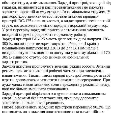
обмежує струм, а не замикання. Зарядні пристрої, захищені від
гикавки, вимикаються в разі перевантаження і не зможуть
зарядити порожній акумулятор своїм номінальним струмом. У
разі короткого замикання або перевантаження зарядний
пристрій BC-125 не вимикається, а видає просто номінальний
струм, що дозволяє повністю зарядити порожній акумулятор.
У разі перегріву зарядний пристрій автоматично зменшить
вихідний струм і продовжить нормальну роботу.
Зарядні пристрої BC-125 мають діапазон вхідної напруги 170-
305 В, що дозволяє використовувати в більшості країн з
номінальною напругою від 220 В до 277 В. Номінальна
вихідна потужність повністю доступна у всьому діапазоні 170-
305 В змінного струму без зниження номінальних
характеристик.
Зарядні пристрої пропонують зелений режим роботи. Зелений
режим полягає в зниженні робочої частоти при зменшенні
навантаження. Таким чином зарядні пристрої зменшують свої
втрати, допомагаючи захистити навколишнє середовище. При
дуже малих навантаженнях вони переходять у режим сплеску,
щоб ще більше зменшити споживання.
Зарядні пристрої відрізняються дуже низьким споживанням
енергії в режимі без навантаження, що знову допомагає
захистити навколишнє середовище.
Пікова ефективність зарядних пристроїв перевищує 90,2%, що
призводить до зниження довгострокових експлуатаційних