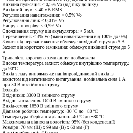
Вихідна пульсація: < 0,5% Vo (від піку до піку)
Вихідний шум: < 40 мВ RMS
Регулювання навантаження: < 0,5% Vo
Регулювання лінії: < 0,01% Vo
Напруга прогріву: < 0,5% Vo
Споживання струму від акумулятора: < 5 мА
Перевищення: < 3% Vo (зміна навантаження від 100% до 0%)
Захист від перевантаження: обмежує вихідний струм до 5 А
Захист від короткого замикання: обмежує вихідний струм до 5
А
Тривалість короткого замикання: необмежена
Висока температура захист: обмежує внутрішню температуру.
до 90°C
Вихід з ладу випрямляча: напівпровідниковий вихід із
захистом від негативного витягування, номінальна сила 1 А
при 30 В постійного струму
Ізоляція:
Вхід-вихід: 3300 В змінного струму
Вхідне заземлення: 1650 В змінного струму
Вихід-земля: 1650 В змінного струму
Діапазон робочих температур: -30 ºC до +80 ºC
Температура зберігання діапазон: -40 ºC до +80 ºC
Максимальна відносна вологість: 95% (без конденсації)
Розміри: 70 мм (Ш) x 99 мм (В) x 60 мм (Г)
Вага (приблизно): 210 грам