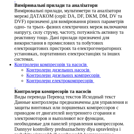
Вимірювальні прилади та аналізатори
Вимірювальні прилади, мультиметри та аналізатори
мережі ДАТАКОМ (серії: DA, DF, DKM, DM, DV та
DVF) призначені для вимірювання різних параметрів
одно- та трьох- фазних електричних мереж включаючи
напругу, силу струму, частоту, потужність активну та
реактивну тощо. Дані прилади призначені для
використання в промислових та побутових
електрощитових пристроях та електрогенераторних
установках, портативних електростанціях та інших
системах.
Контролери компресорів та насосів
Контролери дизельних насосів
Контролери дизельних компресорів
Контролери електрокомпресорів
Контролери компресорів та насосів
Виды перевода Перевод текстов Исходный текст
Данные контроллеры предназначены для управления и
защиты винтовых или поршневых компрессоров с
приводом от двигателей внутреннего сгорания и
электромоторов и выполняют все функции,
необходимые для панелей управления компрессором.
Dannyye kontrollery prednaznacheny dlya upravleniya i