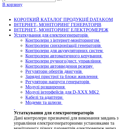
В корзину
КОРОТКИЙ КАТАЛОГ ПРОДУКЦІЇ DATAKOM
ІНТЕРНЕТ- МОНІТОРИНГ ГЕНЕРАТОРІВ
ІНТЕРНЕТ- МОНІТОРИНГ ЕЛЕКТРОМЕРЕЖ
Устаткування для електрогенераторів
Контролери з інтернет-моніторингом
Контролери синхронізації генераторів
Контролери для акумуляторних систем
Контролери автоматичного керування
Контролери ручного/дист. управління
Контролери автовведення резерву
Регулятори обертів двигунів
Зарядні пристрої та блоки живлення
Регулятори напруги генераторів
Модулі розширення
Модулі інтерфейсів для D-XXX MK2
Кабелі та адаптери
Модеми та шлюзи
Устаткування для електрогенераторів
Дані контролери призначені для виконання завдань з
управління електрогенераторними установками та
моніторингу різних параметрів електромереж через