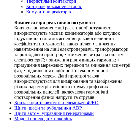
Твердотільні контактори
Контролери компенсаторів
Комутатори реакторів
Компенсатори реактивної потужності
Контролери компенсації реактивної потужності
використовують масиви конденсаторів або котушок
індуктивності для досягнення цільової величини
коефіцієнта потужності в таких цілях: • зниження
навантаження на лінії електропередачі, трансформатори
та розподільні пристрої; • зниження витрат на оплату
електроенергії; • зниження рівня вищих гармонік; •
придушення мережевих перешкод та зниження асиметрії
фаз; • підвищення надійності та економічності
розподільних мереж. Дані пристрої також
використовуються для вимірювання та відображення
різних параметрів змінного струму трифазних
розподільних панелей, включаючи гармонічні
спотворення фазної напруги та струмів.
Контактори та автомат. перемикачі 4PRO
Щити, шафи та рубильники АВР
Щити автом. управління генераторами
Моделі попередніх поколінь