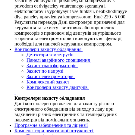
zashchity vintovykh ili porshnevykh kompressorov s
privodom ot dvigateley vnutrennego sgoraniya i
elektromotorov i vypolnyayut vse funktsii, neobkhodimyye
dlya paneley upravleniya kompressorom. Ещё 229 / 5 000
Результаты перевода Дані контролери призначені для
керування та захисту гвинтових або поршневих
компресорів з приводом від двигунів внутрішнього
згоряння та електромоторів і виконують всі функції,
необхідні для панелей керування компресором.
Контролери захисту обладнання
Детектори землетрусів
Панелі аварійного сповіщення
Захист трансформаторів
Захист по напрузі
Захист електромоторів
Комплексний захист
Контролери захисту двигунів
Контролери захисту обладнання
Дані контролери призначені для захисту різного
електричного обладнання від виходу з ладу при
відхиленні різних електричних та температурних
параметрів від номінальних значень.
Програмне забезпечення та ліцензії
Компенсатори реактивної потужності