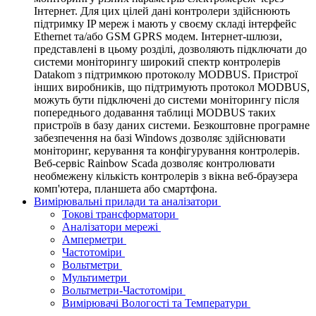
Інтернет. Для цих цілей дані контролери здійснюють
підтримку IP мереж і мають у своєму складі інтерфейс
Ethernet та/або GSM GPRS модем. Інтернет-шлюзи,
представлені в цьому розділі, дозволяють підключати до
системи моніторингу широкий спектр контролерів
Datakom з підтримкою протоколу MODBUS. Пристрої
інших виробників, що підтримують протокол MODBUS,
можуть бути підключені до системи моніторингу після
попереднього додавання таблиці MODBUS таких
пристроїв в базу даних системи. Безкоштовне програмне
забезпечення на базі Windows дозволяє здійснювати
моніторинг, керування та конфігурування контролерів.
Веб-сервіс Rainbow Scada дозволяє контролювати
необмежену кількість контролерів з вікна веб-браузера
комп'ютера, планшета або смартфона.
Вимірювальні прилади та аналізатори
Токові трансформатори
Аналізатори мережі
Амперметри
Частотоміри
Вольтметри
Мультиметри
Вольтметри-Частотоміри
Вимірювачі Вологості та Температури