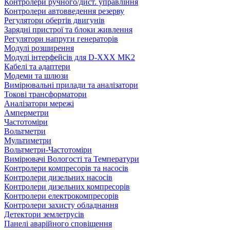
Контролери ручного/дист. управління
Контролери автовведення резерву
Регулятори обертів двигунів
Зарядні пристрої та блоки живлення
Регулятори напруги генераторів
Модулі розширення
Модулі інтерфейсів для D-XXX MK2
Кабелі та адаптери
Модеми та шлюзи
Вимірювальні прилади та аналізатори
Токові трансформатори
Аналізатори мережі
Амперметри
Частотоміри
Вольтметри
Мультиметри
Вольтметри-Частотоміри
Вимірювачі Вологості та Температури
Контролери компресорів та насосів
Контролери дизельних насосів
Контролери дизельних компресорів
Контролери електрокомпресорів
Контролери захисту обладнання
Детектори землетрусів
Панелі аварійного сповіщення