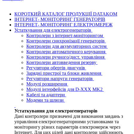
КОРОТКИЙ КАТАЛОГ ПРОДУКЦІЇ DATAKOM
ІНТЕРНЕТ- МОНІТОРИНГ ГЕНЕРАТОРІВ
ІНТЕРНЕТ- МОНІТОРИНГ ЕЛЕКТРОМЕРЕЖ
Устаткування для електрогенераторів
Контролери з інтернет-моніторингом
Контролери синхронізації генераторів
Контролери для акумуляторних систем
Контролери автоматичного керування
Контролери ручного/дист. управління
Контролери автовведення резерву
Регулятори обертів двигунів
Зарядні пристрої та блоки живлення
Регулятори напруги генераторів
Модулі розширення
Модулі інтерфейсів для D-XXX MK2
Кабелі та адаптери
Модеми та шлюзи
Устаткування для електрогенераторів
Дані контролери призначені для виконання завдань з
управління електрогенераторними установками та
моніторингу різних параметрів електромереж через
Інтернет. Для цих цілей дані контролери здійснюють