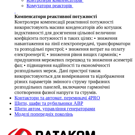
Контролери компенсаторів
Комутатори реакторів
Компенсатори реактивної потужності
Контролери компенсації реактивної потужності
використовують масиви конденсаторів або котушок
індуктивності для досягнення цільової величини
коефіцієнта потужності в таких цілях: • зниження
навантаження на лінії електропередачі, трансформатори
та розподільні пристрої; • зниження витрат на оплату
електроенергії; • зниження рівня вищих гармонік; •
придушення мережевих перешкод та зниження асиметрії
фаз; • підвищення надійності та економічності
розподільних мереж. Дані пристрої також
використовуються для вимірювання та відображення
різних параметрів змінного струму трифазних
розподільних панелей, включаючи гармонічні
спотворення фазної напруги та струмів.
Контактори та автомат. перемикачі 4PRO
Щити, шафи та рубильники АВР
Щити автом. управління генераторами
Моделі попередніх поколінь