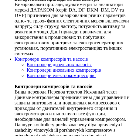
Вимірювальні прилади, мультиметри та аналізатори
мережі ДАТАКОМ (серії: DA, DF, DKM, DM, DV та
DVF) призначені для вимірювання різних параметрів
одно- та трьох- фазних електричних мереж включаючи
напругу, силу струму, частоту, потужність активну та
реактивну тощо. Дані прилади призначені для
використання в промислових та побутових
електрощитових пристроях та електрогенераторних
установках, портативних електростанціях та інших
системах.
Контролери компресорів та насосів
Контролери дизельних насосів
Контролери дизельних компресорів
Контролери електрокомпресорів
Контролери компресорів та насосів
Виды перевода Перевод текстов Исходный текст
Данные контроллеры предназначены для управления и
защиты винтовых или поршневых компрессоров с
приводом от двигателей внутреннего сгорания и
электромоторов и выполняют все функции,
необходимые для панелей управления компрессором.
Dannyye kontrollery prednaznacheny dlya upravleniya i
zashchity vintovykh ili porshnevykh kompressorov s
privodom ot dvigateley vnutrennego sgoraniya i