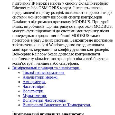
підтримку IP мереж і мають у своєму складі інтерфейс
Ethernet та/або GSM GPRS модем. Інтернет-шлюзи,
представлені в цьому розділі, дозволяють підключати до
системи моніторингу широкий спектр контролерів
Datakom з підтримкою протоколу MODBUS. Пристрої
інших виробників, що підтримують протокол MODBUS,
можуть бути підключені до системи моніторингу після
попереднього додавання таблиці MODBUS таких
пристроїв в базу даних системи. Безкоштовне програмне
забезпечення на базі Windows дозволяє здійснювати
моніторинг, керування та конфігурування контролерів.
Веб-сервіс Rainbow Scada дозволяє контролювати
необмежену кількість контролерів з вікна веб-браузера
комп'ютера, планшета або смартфона.
Вимірювальні прилади та аналізатори
Токові трансформатори
Аналізатори мережі
Амперметри
Частотоміри
Вольтметри
Мультиметри
Вольтметри-Частотоміри
Вимірювачі Вологості та Температури
Вимірювальні прилади та аналізатори