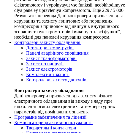
elektromotorov i vypolnyayut vse funktsii, neobkhodimyye
dlya paneley upravleniya kompressorom. Ещё 229 / 5 000
Результаты перевода Дані контролери призначені для
керування та захисту гвинтових або поршневих
компресорів з приводом від двигунів внутрішнього
згоряння та електромоторів і виконують всі функції,
необхідні для панелей керування компресором.
Контролери захисту обладнання
Детектори землетрусів
Панелі аварійного сповіщення
Захист трансформаторів
Захист по напрузі
Захист електромоторів
Комплексний захист
Контролери захисту двигунів
Контролери захисту обладнання
Дані контролери призначені для захисту різного
електричного обладнання від виходу з ладу при
відхиленні різних електричних та температурних
параметрів від номінальних значень.
Програмне забезпечення та ліцензії
Компенсатори реактивної потужності
Твердотільні контактори