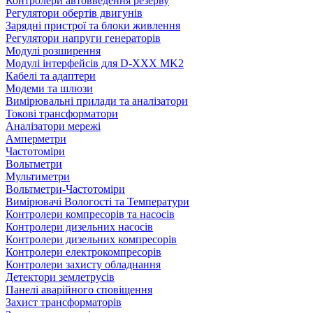
Контролери автовведення резерву
Регулятори обертів двигунів
Зарядні пристрої та блоки живлення
Регулятори напруги генераторів
Модулі розширення
Модулі інтерфейсів для D-XXX MK2
Кабелі та адаптери
Модеми та шлюзи
Вимірювальні прилади та аналізатори
Токові трансформатори
Аналізатори мережі
Амперметри
Частотоміри
Вольтметри
Мультиметри
Вольтметри-Частотоміри
Вимірювачі Вологості та Температури
Контролери компресорів та насосів
Контролери дизельних насосів
Контролери дизельних компресорів
Контролери електрокомпресорів
Контролери захисту обладнання
Детектори землетрусів
Панелі аварійного сповіщення
Захист трансформаторів