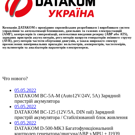
Компанія ДАТАКОМ є провідним європейським розробником і виробником систем
управління та автоматизації бензинових, дизельних та газових електростанцій
(AMF), контролерів їх синхронізації, автоматики введення резерву (АВР або ATS),
зарядних пристроїв акумуляторів, регуляторів напруги генераторів змінного струму
(AVR), регуляторів частоти обертання двигунів, а також широкого спектру
промислових вимірювальних приладів: вольтметрів, амперметрів, частотомірів,
мультиметрів та аналізаторів параметрів електромереж.
Что нового?
05.05.2022
DATAKOM BC-5A-M (Auto12V/24V, 5A) Зарядний
пристрій акумулятора
05.05.2022
DATAKOM BC-125 (12V/5A, DIN rail) Зарядний
пристрій акумулятора / Стабілізований блок живлення
05.05.2022
DATAKOM D-500-MK3 Багатофункціональний
контролер генератора/двигуна/АВР з MPU + J1939