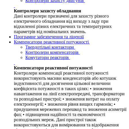
Контролери захисту двигунів
Контролери захисту обладнання
Дані контролери призначені для захисту різного
електричного обладнання від виходу з ладу при
відхиленні різних електричних та температурних
параметрів від номінальних значень.
Програмне забезпечення та ліцензії
Компенсатори реактивної потужності
Твердотільні контактори
Контролери компенсаторів
Комутатори реакторів
Компенсатори реактивної потужності
Контролери компенсації реактивної потужності
використовують масиви конденсаторів або котушок
індуктивності для досягнення цільової величини
коефіцієнта потужності в таких цілях: • зниження
навантаження на лінії електропередачі, трансформатори
та розподільні пристрої; • зниження витрат на оплату
електроенергії; • зниження рівня вищих гармонік; •
придушення мережевих перешкод та зниження асиметрії
фаз; • підвищення надійності та економічності
розподільних мереж. Дані пристрої також
використовуються для вимірювання та відображення