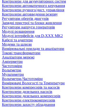
Контролери для акумуляторних систем
Контролери автоматичного керування
Контролери ручного/дист. управління
Контролери автовведення резерву
Регулятори обертів двигунів
Зарядні пристрої та блоки живлення
Регулятори напруги генераторів
Модулі розширення
Модулі інтерфейсів для D-XXX MK2
Кабелі та адаптери
Модеми та шлюзи
Вимірювальні прилади та аналізатори
Токові трансформатори
Аналізатори мережі
Амперметри
Частотоміри
Вольтметри
Мультиметри
Вольтметри-Частотоміри
Вимірювачі Вологості та Температури
Контролери компресорів та насосів
Контролери дизельних насосів
Контролери дизельних компресорів
Контролери електрокомпресорів
Контролери захисту обладнання