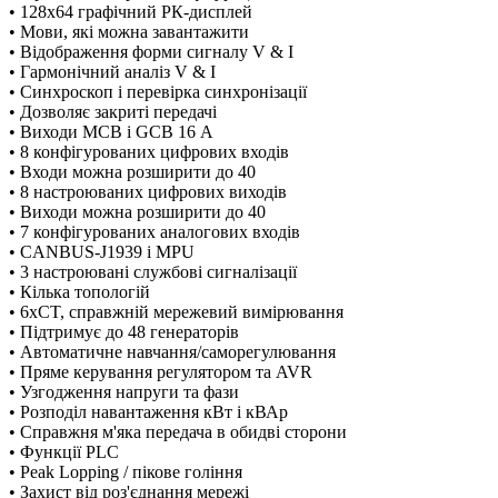
• 128x64 графічний РК-дисплей
• Мови, які можна завантажити
• Відображення форми сигналу V & I
• Гармонічний аналіз V & I
• Синхроскоп і перевірка синхронізації
• Дозволяє закриті передачі
• Виходи MCB і GCB 16 А
• 8 конфігурованих цифрових входів
• Входи можна розширити до 40
• 8 настроюваних цифрових виходів
• Виходи можна розширити до 40
• 7 конфігурованих аналогових входів
• CANBUS-J1939 і MPU
• 3 настроювані службові сигналізації
• Кілька топологій
• 6xCT, справжній мережевий вимірювання
• Підтримує до 48 генераторів
• Автоматичне навчання/саморегулювання
• Пряме керування регулятором та AVR
• Узгодження напруги та фази
• Розподіл навантаження кВт і кВАр
• Справжня м'яка передача в обидві сторони
• Функції PLC
• Peak Lopping / пікове гоління
• Захист від роз'єднання мережі