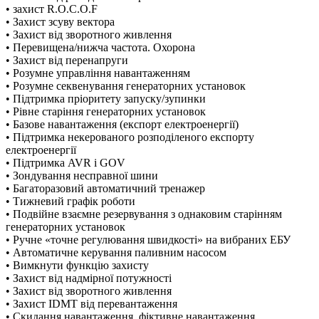
• захист R.O.C.O.F
• Захист зсуву вектора
• Захист від зворотного живлення
• Перевищена/нижча частота. Охорона
• Захист від перенапруги
• Розумне управління навантаженням
• Розумне секвенування генераторних установок
• Підтримка пріоритету запуску/зупинки
• Рівне старіння генераторних установок
• Базове навантаження (експорт електроенергії)
• Підтримка некерованого розподіленого експорту
електроенергії
• Підтримка AVR і GOV
• Зондування несправної шини
• Багаторазовий автоматичний тренажер
• Тижневий графік роботи
• Подвійне взаємне резервування з однаковим старінням
генераторних установок
• Ручне «точне регулювання швидкості» на вибраних ЕБУ
• Автоматичне керування паливним насосом
• Вимкнути функцію захисту
• Захист від надмірної потужності
• Захист від зворотного живлення
• Захист IDMT від перевантаження
• Скидання навантаження, фіктивне навантаження