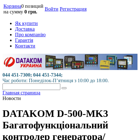
Корзина
0 позиций
Войти
Регистрация
на сумму
0 грн.
Як купити
Доставка
Про компанію
Гарантія
Контакти
044 451-7300; 044 451-7344;
Час роботи: Понеділок-П’ятниця з 10:00 до 18:00.
Главная страница
Новости
DATAKOM D-500-MK3
Багатофункціональний
контролер генератора/