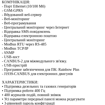
КОМУНІКАЦІЯ:
- Порт Ethernet (10/100 Мб)
- GSM-GPRS
- Вбудований веб-сервер
- Веб-моніторинг
- Веб-програмування
- Центральний моніторинг через Інтернет
- Відправка SMS-повідомлень
- Відправка електронною поштою
- Центральний моніторинг
- Modbus RTU через RS-485
- Modbus TCP/IP
- SNMP
- USB-хост
- CANBUS-2 для міжмодульного зв'язку.
- USB-пристрій
- Програмне забезпечення для ПК: Rainbow Plus
- J1939-CANBUS для електронних двигунів
ХАРАКТЕРИСТИКИ:
• Підтримка дизельних та газових генераторів
• Підтримка роботи 400 Гц
• 400 журналів подій, повний знімок
• Усі параметри передньої панелі можна редагувати
• 3-рівневий пароль конфігурації