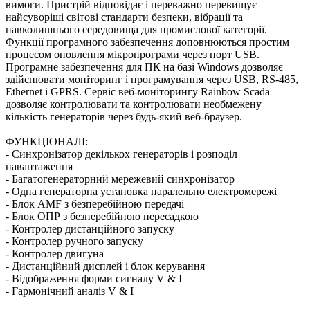
вимоги. Пристрій відповідає і переважно перевищує
найсуворіші світові стандарти безпеки, вібрації та
навколишнього середовища для промислової категорії.
Функції програмного забезпечення доповнюються простим
процесом оновлення мікропрограми через порт USB.
Програмне забезпечення для ПК на базі Windows дозволяє
здійснювати моніторинг і програмування через USB, RS-485,
Ethernet і GPRS. Сервіс веб-моніторингу Rainbow Scada
дозволяє контролювати та контролювати необмежену
кількість генераторів через будь-який веб-браузер.
ФУНКЦІОНАЛІ:
- Синхронізатор декількох генераторів і розподіл
навантаження
- Багатогенераторний мережевий синхронізатор
- Одна генераторна установка паралельно електромережі
- Блок AMF з безперебійною передачі
- Блок ОПР з безперебійною пересадкою
- Контролер дистанційного запуску
- Контролер ручного запуску
- Контролер двигуна
- Дистанційний дисплей і блок керування
- Відображення форми сигналу V & I
- Гармонічний аналіз V & I