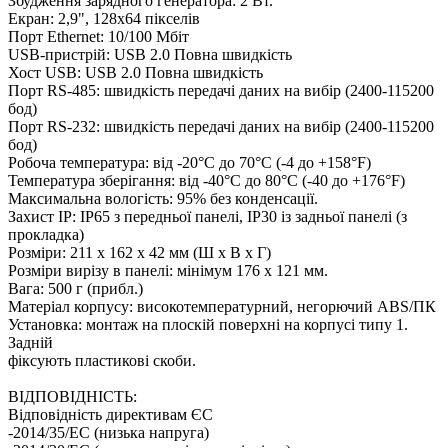
Збудження зарядного генератора: 2 Вт.
Екран: 2,9", 128x64 пікселів
Порт Ethernet: 10/100 Мбіт
USB-пристрій: USB 2.0 Повна швидкість
Хост USB: USB 2.0 Повна швидкість
Порт RS-485: швидкість передачі даних на вибір (2400-115200
бод)
Порт RS-232: швидкість передачі даних на вибір (2400-115200
бод)
Робоча температура: від -20°C до 70°C (-4 до +158°F)
Температура зберігання: від -40°C до 80°C (-40 до +176°F)
Максимальна вологість: 95% без конденсації.
Захист IP: IP65 з передньої панелі, IP30 із задньої панелі (з
прокладка)
Розміри: 211 x 162 x 42 мм (Ш x В x Г)
Розміри вирізу в панелі: мінімум 176 x 121 мм.
Вага: 500 г (прибл.)
Матеріал корпусу: високотемпературний, негорючий ABS/ПК
Установка: монтаж на плоскій поверхні на корпусі типу 1.
Задній
фіксують пластикові скоби.
ВІДПОВІДНІСТЬ:
Відповідність директивам ЄС
-2014/35/EC (низька напруга)