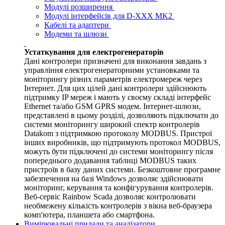
Модулі розширення
Модулі інтерфейсів для D-XXX MK2
Кабелі та адаптери
Модеми та шлюзи
Устаткування для електрогенераторів
Дані контролери призначені для виконання завдань з
управління електрогенераторними установками та
моніторингу різних параметрів електромереж через
Інтернет. Для цих цілей дані контролери здійснюють
підтримку IP мереж і мають у своєму складі інтерфейс
Ethernet та/або GSM GPRS модем. Інтернет-шлюзи,
представлені в цьому розділі, дозволяють підключати до
системи моніторингу широкий спектр контролерів
Datakom з підтримкою протоколу MODBUS. Пристрої
інших виробників, що підтримують протокол MODBUS,
можуть бути підключені до системи моніторингу після
попереднього додавання таблиці MODBUS таких
пристроїв в базу даних системи. Безкоштовне програмне
забезпечення на базі Windows дозволяє здійснювати
моніторинг, керування та конфігурування контролерів.
Веб-сервіс Rainbow Scada дозволяє контролювати
необмежену кількість контролерів з вікна веб-браузера
комп'ютера, планшета або смартфона.
Вимірювальні прилади та аналізатори