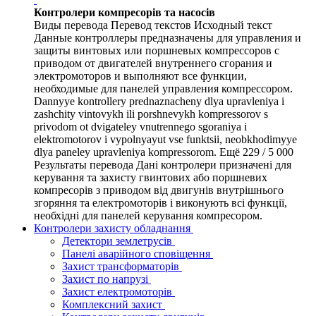
Контролери компресорів та насосів
Виды перевода Перевод текстов Исходный текст
Данные контроллеры предназначены для управления и
защиты винтовых или поршневых компрессоров с
приводом от двигателей внутреннего сгорания и
электромоторов и выполняют все функции,
необходимые для панелей управления компрессором.
Dannyye kontrollery prednaznacheny dlya upravleniya i
zashchity vintovykh ili porshnevykh kompressorov s
privodom ot dvigateley vnutrennego sgoraniya i
elektromotorov i vypolnyayut vse funktsii, neobkhodimyye
dlya paneley upravleniya kompressorom. Ещё 229 / 5 000
Результаты перевода Дані контролери призначені для
керування та захисту гвинтових або поршневих
компресорів з приводом від двигунів внутрішнього
згоряння та електромоторів і виконують всі функції,
необхідні для панелей керування компресором.
Контролери захисту обладнання
Детектори землетрусів
Панелі аварійного сповіщення
Захист трансформаторів
Захист по напрузі
Захист електромоторів
Комплексний захист