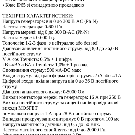
• Клас IP65 зі стандартною прокладкою
ТЕХНІЧНІ ХАРАКТЕРИСТИКИ:
Напруга генератора: від 0 до 300 В-AC (Ph-N)
Частота генератора: 0-600 Гц.
Напруга мережі: від 0 до 300 В-AC (Ph-N)
Частота мережі: 0-600 Гц.
Топологія: 1-2-3 фази, з нейтраллю або без неї
Діапазон живлення постійного струму: від 8,0 до 36,0 В
постійного струму.
V-A-cos Точність: 0,5% + 1 цифра
кВт-кВА-кВАр Точність: 1,0% + 1 розряд
Споживання струму: 500 мА-DC макс.
Входи струму: від трансформаторів струму. ../5A або ../1A.
Цифрові входи: вхідна напруга від 0 до 36 В постійного
струму.
Діапазон аналогового входу: 0-5000 Ом.
Виходи контактора мережі та генератора: 16 А при 250 В
Виходи постійного струму: захищені напівпровідникові
виходи MOSFET,
номінальна напруга 1 А при 28 В постійного струму
Випадки прокручування: витримує 0 В протягом 100 мс.
Напруга магнітного датчика: від 0,5 до 50 Впк.
Частота магнітного сприйняття: від 0 до 20000 Гц.