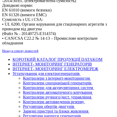
-2014/30/EC (електромагнітна сумісність)
Довідкові норми:
EN 61010 (вимоги безпеки)
EN 61326 (вимоги EMC)
Сумісність з UL і CSA:
• UL 6200, Органи керування для стаціонарних агрегатів з
приводом від двигуна
(Файл № - 20140725-E314374)
• CAN/CSA C22.2 № 14-13 – Промислове контрольне
обладнання
Назад к списку новостей
КОРОТКИЙ КАТАЛОГ ПРОДУКЦІЇ DATAKOM
ІНТЕРНЕТ- МОНІТОРИНГ ГЕНЕРАТОРІВ
ІНТЕРНЕТ- МОНІТОРИНГ ЕЛЕКТРОМЕРЕЖ
Устаткування для електрогенераторів
Контролери з інтернет-моніторингом
Контролери синхронізації генераторів
Контролери для акумуляторних систем
Контролери автоматичного керування
Контролери ручного/дист. управління
Контролери автовведення резерву
Регулятори обертів двигунів
Зарядні пристрої та блоки живлення
Регулятори напруги генераторів