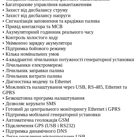
• Багаторазове управління навантаженням
• Захист від дисбалансу струму
• Захист від дисбалансу напруги
• Сигналізація заповнення та крадіжки палива
• Привід контактора та MCB
• Акумуляторний годинник реального часу
• Контроль холостого ходу
• Увімкнено зарядку акумулятора
• Підтримка бойового режиму
• Кілька номінальних умов
• 4-квадрантні лічильники потужності генераторної установки
• Лічильники електромережі
• Лічильник заправки палива
• Лічильник витрати палива
• Діагностика модему та Ethernet
• Можливість налаштування через USB, RS-485, Ethernet та
GPRS
• Безкоштовна програма налаштування
• Дозволяє керувати SMS
• Готовий до центрального моніторингу Ethernet і GPRS
• Підтримка мобільної генераторної установки
• Автоматична геолокація GSM
• Підключення GPS (USB і RS232)
• Підтримка динамічного DNS
• Легке оновлення мікропрограми USB