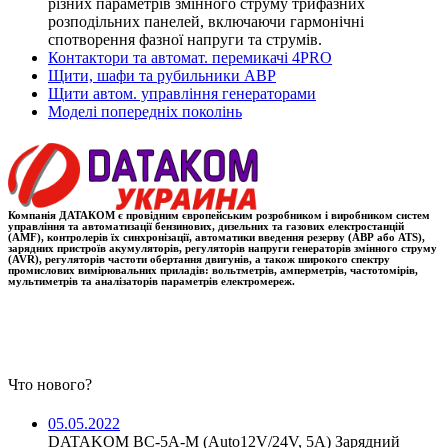
різних параметрів змінного струму трифазних
розподільних панелей, включаючи гармонічні
спотворення фазної напруги та струмів.
Контактори та автомат. перемикачі 4PRO
Щити, шафи та рубильники АВР
Щити автом. управління генераторами
Моделі попередніх поколінь
Компанія ДАТАКОМ є провідним європейським розробником і виробником систем
управління та автоматизації бензинових, дизельних та газових електростанцій
(AMF), контролерів їх синхронізації, автоматики введення резерву (АВР або ATS),
зарядних пристроїв акумуляторів, регуляторів напруги генераторів змінного струму
(AVR), регуляторів частоти обертання двигунів, а також широкого спектру
промислових вимірювальних приладів: вольтметрів, амперметрів, частотомірів,
мультиметрів та аналізаторів параметрів електромереж.
Что нового?
05.05.2022
DATAKOM BC-5A-M (Auto12V/24V, 5A) Зарядний