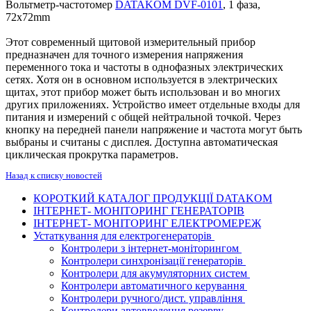
Вольтметр-частотомер
DATAKOM DVF-0101
, 1 фаза,
72x72mm
Этот современный щитовой измерительный прибор
предназначен для точного измерения напряжения
переменного тока и частоты в однофазных электрических
сетях. Хотя он в основном используется в электрических
щитах, этот прибор может быть использован и во многих
других приложениях. Устройство имеет отдельные входы для
питания и измерений с общей нейтральной точкой. Через
кнопку на передней панели напряжение и частота могут быть
выбраны и считаны с дисплея. Доступна автоматическая
циклическая прокрутка параметров.
Назад к списку новостей
КОРОТКИЙ КАТАЛОГ ПРОДУКЦІЇ DATAKOM
ІНТЕРНЕТ- МОНІТОРИНГ ГЕНЕРАТОРІВ
ІНТЕРНЕТ- МОНІТОРИНГ ЕЛЕКТРОМЕРЕЖ
Устаткування для електрогенераторів
Контролери з інтернет-моніторингом
Контролери синхронізації генераторів
Контролери для акумуляторних систем
Контролери автоматичного керування
Контролери ручного/дист. управління
Контролери автовведення резерву