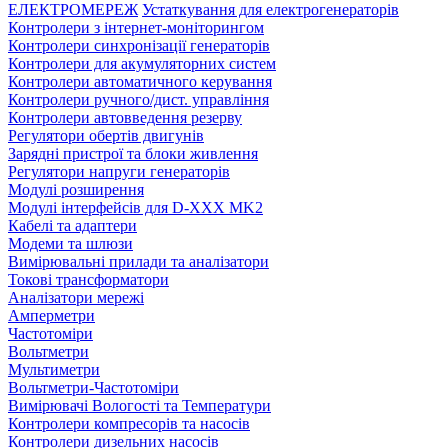
ЕЛЕКТРОМЕРЕЖ
Устаткування для електрогенераторів
Контролери з інтернет-моніторингом
Контролери синхронізації генераторів
Контролери для акумуляторних систем
Контролери автоматичного керування
Контролери ручного/дист. управління
Контролери автовведення резерву
Регулятори обертів двигунів
Зарядні пристрої та блоки живлення
Регулятори напруги генераторів
Модулі розширення
Модулі інтерфейсів для D-XXX MK2
Кабелі та адаптери
Модеми та шлюзи
Вимірювальні прилади та аналізатори
Токові трансформатори
Аналізатори мережі
Амперметри
Частотоміри
Вольтметри
Мультиметри
Вольтметри-Частотоміри
Вимірювачі Вологості та Температури
Контролери компресорів та насосів
Контролери дизельних насосів