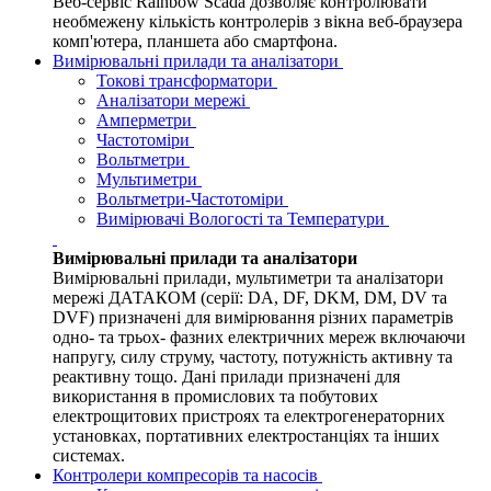
Веб-сервіс Rainbow Scada дозволяє контролювати
необмежену кількість контролерів з вікна веб-браузера
комп'ютера, планшета або смартфона.
Вимірювальні прилади та аналізатори
Токові трансформатори
Аналізатори мережі
Амперметри
Частотоміри
Вольтметри
Мультиметри
Вольтметри-Частотоміри
Вимірювачі Вологості та Температури
Вимірювальні прилади та аналізатори
Вимірювальні прилади, мультиметри та аналізатори
мережі ДАТАКОМ (серії: DA, DF, DKM, DM, DV та
DVF) призначені для вимірювання різних параметрів
одно- та трьох- фазних електричних мереж включаючи
напругу, силу струму, частоту, потужність активну та
реактивну тощо. Дані прилади призначені для
використання в промислових та побутових
електрощитових пристроях та електрогенераторних
установках, портативних електростанціях та інших
системах.
Контролери компресорів та насосів