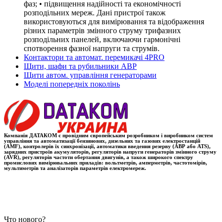
фаз; • підвищення надійності та економічності
розподільних мереж. Дані пристрої також
використовуються для вимірювання та відображення
різних параметрів змінного струму трифазних
розподільних панелей, включаючи гармонічні
спотворення фазної напруги та струмів.
Контактори та автомат. перемикачі 4PRO
Щити, шафи та рубильники АВР
Щити автом. управління генераторами
Моделі попередніх поколінь
Компанія ДАТАКОМ є провідним європейським розробником і виробником систем
управління та автоматизації бензинових, дизельних та газових електростанцій
(AMF), контролерів їх синхронізації, автоматики введення резерву (АВР або ATS),
зарядних пристроїв акумуляторів, регуляторів напруги генераторів змінного струму
(AVR), регуляторів частоти обертання двигунів, а також широкого спектру
промислових вимірювальних приладів: вольтметрів, амперметрів, частотомірів,
мультиметрів та аналізаторів параметрів електромереж.
Что нового?