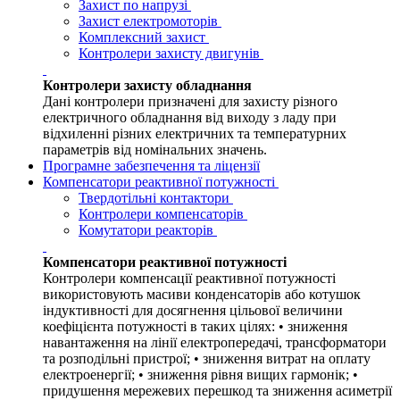
Захист по напрузі
Захист електромоторів
Комплексний захист
Контролери захисту двигунів
Контролери захисту обладнання
Дані контролери призначені для захисту різного
електричного обладнання від виходу з ладу при
відхиленні різних електричних та температурних
параметрів від номінальних значень.
Програмне забезпечення та ліцензії
Компенсатори реактивної потужності
Твердотільні контактори
Контролери компенсаторів
Комутатори реакторів
Компенсатори реактивної потужності
Контролери компенсації реактивної потужності
використовують масиви конденсаторів або котушок
індуктивності для досягнення цільової величини
коефіцієнта потужності в таких цілях: • зниження
навантаження на лінії електропередачі, трансформатори
та розподільні пристрої; • зниження витрат на оплату
електроенергії; • зниження рівня вищих гармонік; •
придушення мережевих перешкод та зниження асиметрії