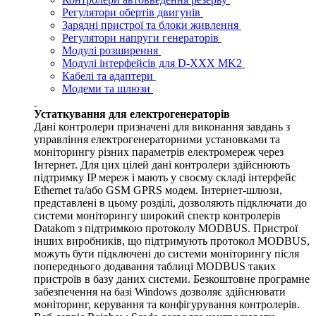
Регулятори обертів двигунів
Зарядні пристрої та блоки живлення
Регулятори напруги генераторів
Модулі розширення
Модулі інтерфейсів для D-XXX MK2
Кабелі та адаптери
Модеми та шлюзи
Устаткування для електрогенераторів
Дані контролери призначені для виконання завдань з
управління електрогенераторними установками та
моніторингу різних параметрів електромереж через
Інтернет. Для цих цілей дані контролери здійснюють
підтримку IP мереж і мають у своєму складі інтерфейс
Ethernet та/або GSM GPRS модем. Інтернет-шлюзи,
представлені в цьому розділі, дозволяють підключати до
системи моніторингу широкий спектр контролерів
Datakom з підтримкою протоколу MODBUS. Пристрої
інших виробників, що підтримують протокол MODBUS,
можуть бути підключені до системи моніторингу після
попереднього додавання таблиці MODBUS таких
пристроїв в базу даних системи. Безкоштовне програмне
забезпечення на базі Windows дозволяє здійснювати
моніторинг, керування та конфігурування контролерів.