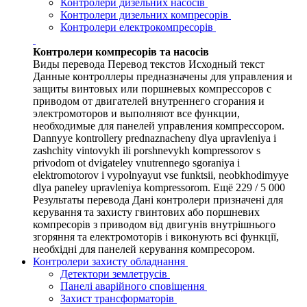
Контролери дизельних насосів
Контролери дизельних компресорів
Контролери електрокомпресорів
Контролери компресорів та насосів
Виды перевода Перевод текстов Исходный текст
Данные контроллеры предназначены для управления и
защиты винтовых или поршневых компрессоров с
приводом от двигателей внутреннего сгорания и
электромоторов и выполняют все функции,
необходимые для панелей управления компрессором.
Dannyye kontrollery prednaznacheny dlya upravleniya i
zashchity vintovykh ili porshnevykh kompressorov s
privodom ot dvigateley vnutrennego sgoraniya i
elektromotorov i vypolnyayut vse funktsii, neobkhodimyye
dlya paneley upravleniya kompressorom. Ещё 229 / 5 000
Результаты перевода Дані контролери призначені для
керування та захисту гвинтових або поршневих
компресорів з приводом від двигунів внутрішнього
згоряння та електромоторів і виконують всі функції,
необхідні для панелей керування компресором.
Контролери захисту обладнання
Детектори землетрусів
Панелі аварійного сповіщення
Захист трансформаторів