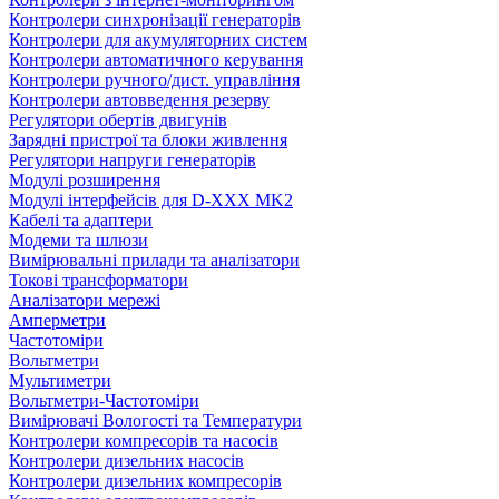
Контролери синхронізації генераторів
Контролери для акумуляторних систем
Контролери автоматичного керування
Контролери ручного/дист. управління
Контролери автовведення резерву
Регулятори обертів двигунів
Зарядні пристрої та блоки живлення
Регулятори напруги генераторів
Модулі розширення
Модулі інтерфейсів для D-XXX MK2
Кабелі та адаптери
Модеми та шлюзи
Вимірювальні прилади та аналізатори
Токові трансформатори
Аналізатори мережі
Амперметри
Частотоміри
Вольтметри
Мультиметри
Вольтметри-Частотоміри
Вимірювачі Вологості та Температури
Контролери компресорів та насосів
Контролери дизельних насосів
Контролери дизельних компресорів