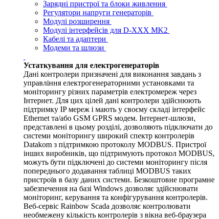
Зарядні пристрої та блоки живлення
Регулятори напруги генераторів
Модулі розширення
Модулі інтерфейсів для D-XXX MK2
Кабелі та адаптери
Модеми та шлюзи
Устаткування для електрогенераторів
Дані контролери призначені для виконання завдань з
управління електрогенераторними установками та
моніторингу різних параметрів електромереж через
Інтернет. Для цих цілей дані контролери здійснюють
підтримку IP мереж і мають у своєму складі інтерфейс
Ethernet та/або GSM GPRS модем. Інтернет-шлюзи,
представлені в цьому розділі, дозволяють підключати до
системи моніторингу широкий спектр контролерів
Datakom з підтримкою протоколу MODBUS. Пристрої
інших виробників, що підтримують протокол MODBUS,
можуть бути підключені до системи моніторингу після
попереднього додавання таблиці MODBUS таких
пристроїв в базу даних системи. Безкоштовне програмне
забезпечення на базі Windows дозволяє здійснювати
моніторинг, керування та конфігурування контролерів.
Веб-сервіс Rainbow Scada дозволяє контролювати
необмежену кількість контролерів з вікна веб-браузера