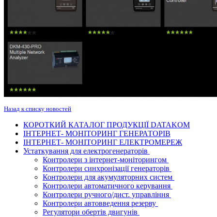
Назад к списку новостей
КОРОТКИЙ КАТАЛОГ ПРОДУКЦІЇ DATAKOM
ІНТЕРНЕТ- МОНІТОРИНГ ГЕНЕРАТОРІВ
ІНТЕРНЕТ- МОНІТОРИНГ ЕЛЕКТРОМЕРЕЖ
Устаткування для електрогенераторів
Контролери з інтернет-моніторингом
Контролери синхронізації генераторів
Контролери для акумуляторних систем
Контролери автоматичного керування
Контролери ручного/дист. управління
Контролери автовведення резерву
Регулятори обертів двигунів