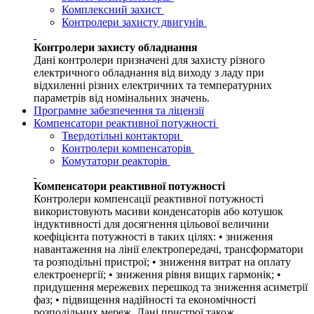
Комплексний захист
Контролери захисту двигунів
Контролери захисту обладнання
Дані контролери призначені для захисту різного
електричного обладнання від виходу з ладу при
відхиленні різних електричних та температурних
параметрів від номінальних значень.
Програмне забезпечення та ліцензії
Компенсатори реактивної потужності
Твердотільні контактори
Контролери компенсаторів
Комутатори реакторів
Компенсатори реактивної потужності
Контролери компенсації реактивної потужності
використовують масиви конденсаторів або котушок
індуктивності для досягнення цільової величини
коефіцієнта потужності в таких цілях: • зниження
навантаження на лінії електропередачі, трансформатори
та розподільні пристрої; • зниження витрат на оплату
електроенергії; • зниження рівня вищих гармонік; •
придушення мережевих перешкод та зниження асиметрії
фаз; • підвищення надійності та економічності
розподільних мереж. Дані пристрої також