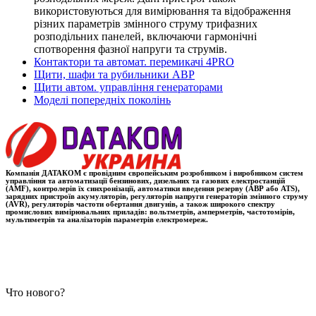
використовуються для вимірювання та відображення
різних параметрів змінного струму трифазних
розподільних панелей, включаючи гармонічні
спотворення фазної напруги та струмів.
Контактори та автомат. перемикачі 4PRO
Щити, шафи та рубильники АВР
Щити автом. управління генераторами
Моделі попередніх поколінь
Компанія ДАТАКОМ є провідним європейським розробником і виробником систем
управління та автоматизації бензинових, дизельних та газових електростанцій
(AMF), контролерів їх синхронізації, автоматики введення резерву (АВР або ATS),
зарядних пристроїв акумуляторів, регуляторів напруги генераторів змінного струму
(AVR), регуляторів частоти обертання двигунів, а також широкого спектру
промислових вимірювальних приладів: вольтметрів, амперметрів, частотомірів,
мультиметрів та аналізаторів параметрів електромереж.
Что нового?