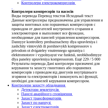
Контролери електрокомпресорів
Контролери компресорів та насосів
Виды перевода Перевод текстов Исходный текст
Данные контроллеры предназначены для управления и
защиты винтовых или поршневых компрессоров с
приводом от двигателей внутреннего сгорания и
электромоторов и выполняют все функции,
необходимые для панелей управления компрессором.
Dannyye kontrollery prednaznacheny dlya upravleniya i
zashchity vintovykh ili porshnevykh kompressorov s
privodom ot dvigateley vnutrennego sgoraniya i
elektromotorov i vypolnyayut vse funktsii, neobkhodimyye
dlya paneley upravleniya kompressorom. Ещё 229 / 5 000
Результаты перевода Дані контролери призначені для
керування та захисту гвинтових або поршневих
компресорів з приводом від двигунів внутрішнього
згоряння та електромоторів і виконують всі функції,
необхідні для панелей керування компресором.
Контролери захисту обладнання
Детектори землетрусів
Панелі аварійного сповіщення
Захист трансформаторів
Захист по напрузі
Захист електромоторів