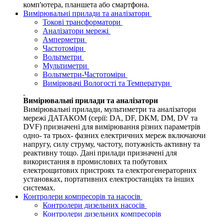
комп'ютера, планшета або смартфона.
Вимірювальні прилади та аналізатори
Токові трансформатори
Аналізатори мережі
Амперметри
Частотоміри
Вольтметри
Мультиметри
Вольтметри-Частотоміри
Вимірювачі Вологості та Температури
Вимірювальні прилади та аналізатори
Вимірювальні прилади, мультиметри та аналізатори
мережі ДАТАКОМ (серії: DA, DF, DKM, DM, DV та
DVF) призначені для вимірювання різних параметрів
одно- та трьох- фазних електричних мереж включаючи
напругу, силу струму, частоту, потужність активну та
реактивну тощо. Дані прилади призначені для
використання в промислових та побутових
електрощитових пристроях та електрогенераторних
установках, портативних електростанціях та інших
системах.
Контролери компресорів та насосів
Контролери дизельних насосів
Контролери дизельних компресорів