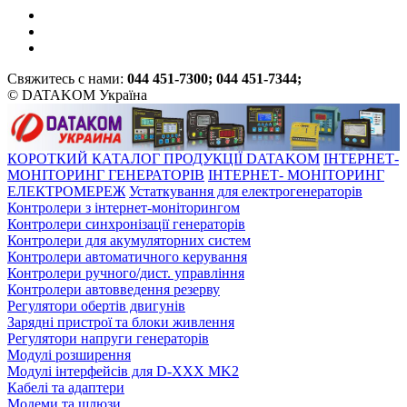
Свяжитесь с нами:
044 451-7300; 044 451-7344;
© DATAKOM Україна
КОРОТКИЙ КАТАЛОГ ПРОДУКЦІЇ DATAKOM
ІНТЕРНЕТ-
МОНІТОРИНГ ГЕНЕРАТОРІВ
ІНТЕРНЕТ- МОНІТОРИНГ
ЕЛЕКТРОМЕРЕЖ
Устаткування для електрогенераторів
Контролери з інтернет-моніторингом
Контролери синхронізації генераторів
Контролери для акумуляторних систем
Контролери автоматичного керування
Контролери ручного/дист. управління
Контролери автовведення резерву
Регулятори обертів двигунів
Зарядні пристрої та блоки живлення
Регулятори напруги генераторів
Модулі розширення
Модулі інтерфейсів для D-XXX MK2
Кабелі та адаптери
Модеми та шлюзи