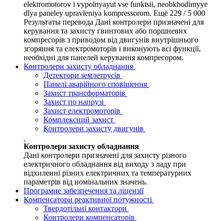
elektromotorov i vypolnyayut vse funktsii, neobkhodimyye
dlya paneley upravleniya kompressorom. Ещё 229 / 5 000
Результаты перевода Дані контролери призначені для
керування та захисту гвинтових або поршневих
компресорів з приводом від двигунів внутрішнього
згоряння та електромоторів і виконують всі функції,
необхідні для панелей керування компресором.
Контролери захисту обладнання
Детектори землетрусів
Панелі аварійного сповіщення
Захист трансформаторів
Захист по напрузі
Захист електромоторів
Комплексний захист
Контролери захисту двигунів
Контролери захисту обладнання
Дані контролери призначені для захисту різного
електричного обладнання від виходу з ладу при
відхиленні різних електричних та температурних
параметрів від номінальних значень.
Програмне забезпечення та ліцензії
Компенсатори реактивної потужності
Твердотільні контактори
Контролери компенсаторів