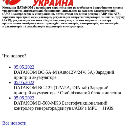
Компанія ДАТАКОМ є провідним європейським розробником і виробником систем
управління та автоматизації бензинових, дизельних та газових електростанцій
(AMF), контролерів їх синхронізації, автоматики введення резерву (АВР або ATS),
зарядних пристроїв акумуляторів, регуляторів напруги генераторів змінного струму
(AVR), регуляторів частоти обертання двигунів, а також широкого спектру
промислових вимірювальних приладів: вольтметрів, амперметрів, частотомірів,
мультиметрів та аналізаторів параметрів електромереж.
Что нового?
05.05.2022
DATAKOM BC-5A-M (Auto12V/24V, 5A) Зарядний
пристрій акумулятора
05.05.2022
DATAKOM BC-125 (12V/5A, DIN rail) Зарядний
пристрій акумулятора / Стабілізований блок живлення
05.05.2022
DATAKOM D-500-MK3 Багатофункціональний
контролер генератора/двигуна/АВР з MPU + J1939
Все новости