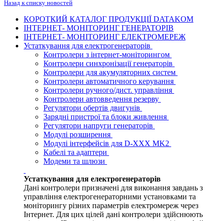
Назад к списку новостей
КОРОТКИЙ КАТАЛОГ ПРОДУКЦІЇ DATAKOM
ІНТЕРНЕТ- МОНІТОРИНГ ГЕНЕРАТОРІВ
ІНТЕРНЕТ- МОНІТОРИНГ ЕЛЕКТРОМЕРЕЖ
Устаткування для електрогенераторів
Контролери з інтернет-моніторингом
Контролери синхронізації генераторів
Контролери для акумуляторних систем
Контролери автоматичного керування
Контролери ручного/дист. управління
Контролери автовведення резерву
Регулятори обертів двигунів
Зарядні пристрої та блоки живлення
Регулятори напруги генераторів
Модулі розширення
Модулі інтерфейсів для D-XXX MK2
Кабелі та адаптери
Модеми та шлюзи
Устаткування для електрогенераторів
Дані контролери призначені для виконання завдань з
управління електрогенераторними установками та
моніторингу різних параметрів електромереж через
Інтернет. Для цих цілей дані контролери здійснюють