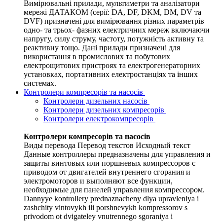
Вимірювальні прилади, мультиметри та аналізатори
мережі ДАТАКОМ (серії: DA, DF, DKM, DM, DV та
DVF) призначені для вимірювання різних параметрів
одно- та трьох- фазних електричних мереж включаючи
напругу, силу струму, частоту, потужність активну та
реактивну тощо. Дані прилади призначені для
використання в промислових та побутових
електрощитових пристроях та електрогенераторних
установках, портативних електростанціях та інших
системах.
Контролери компресорів та насосів
Контролери дизельних насосів
Контролери дизельних компресорів
Контролери електрокомпресорів
Контролери компресорів та насосів
Виды перевода Перевод текстов Исходный текст
Данные контроллеры предназначены для управления и
защиты винтовых или поршневых компрессоров с
приводом от двигателей внутреннего сгорания и
электромоторов и выполняют все функции,
необходимые для панелей управления компрессором.
Dannyye kontrollery prednaznacheny dlya upravleniya i
zashchity vintovykh ili porshnevykh kompressorov s
privodom ot dvigateley vnutrennego sgoraniya i