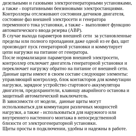
дизельными и газовыми электрогенераторными установками,
а также - портативными бензиновыми электростанциями.
Контроллеры отслеживают состояния датчиков двигателя,
состояние фаз внешней электросети и генератора
переменного тока установки, а также - выполняют функцию
автоматического ввода резерва (АВР).
В случае выхода параметров внешней сети за установленные
пределы или полного пропадания даже одной из ее фаз, щит
производит пуск генераторной установки и коммутирует
цепи нагрузки на питание от генератора.
После нормализации параметров внешней электросети,
контроллер отключает двигатель генераторной установки и
переключает нагрузку обратно на питание от внешней сети.
Данные щиты имеют в своем составе следующие элементы:
управляющий контроллер, блок контакторов для коммутации
нагрузки, зарядное устройство стартового аккумулятора
двигателя, предохранители, клавишу аварийного останова и
защитный автоматический выключатель.
В зависимости от модели, данные щиты могут
использоваться для коммутации различных мощностей
нагрузки, а также - использоваться для наружного или
внутреннего настенного монтажа в непосредственной
близости от электрогенераторной установки.
Щиты просты в подключении, удобны и надежны в работе.