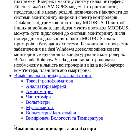
підтримку IP мереж і мають у своєму складі інтерфейс
Ethernet та/або GSM GPRS модем. Інтернет-шлюзи,
представлені в цьому розділі, дозволяють підключати до
системи моніторингу широкий спектр контролерів
Datakom з підтримкою протоколу MODBUS. Пристрої
інших виробників, що підтримують протокол MODBUS,
можуть бути підключені до системи моніторингу після
попереднього додавання таблиці MODBUS таких
пристроїв в базу даних системи. Безкоштовне програмне
забезпечення на базі Windows дозволяє здійснювати
моніторинг, керування та конфігурування контролерів.
Веб-сервіс Rainbow Scada дозволяє контролювати
необмежену кількість контролерів з вікна веб-браузера
комп'ютера, планшета або смартфона.
Вимірювальні прилади та аналізатори
Токові трансформатори
Аналізатори мережі
Амперметри
Частотоміри
Вольтметри
Мультиметри
Вольтметри-Частотоміри
Вимірювачі Вологості та Температури
Вимірювальні прилади та аналізатори