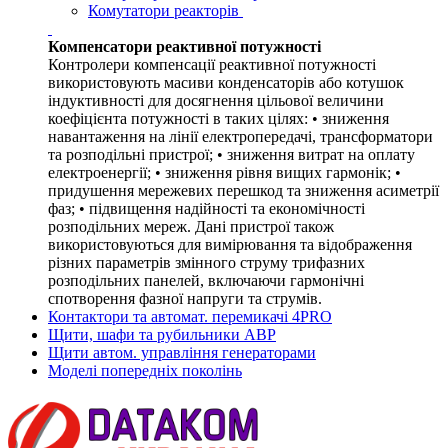
Комутатори реакторів
Компенсатори реактивної потужності
Контролери компенсації реактивної потужності
використовують масиви конденсаторів або котушок
індуктивності для досягнення цільової величини
коефіцієнта потужності в таких цілях: • зниження
навантаження на лінії електропередачі, трансформатори
та розподільні пристрої; • зниження витрат на оплату
електроенергії; • зниження рівня вищих гармонік; •
придушення мережевих перешкод та зниження асиметрії
фаз; • підвищення надійності та економічності
розподільних мереж. Дані пристрої також
використовуються для вимірювання та відображення
різних параметрів змінного струму трифазних
розподільних панелей, включаючи гармонічні
спотворення фазної напруги та струмів.
Контактори та автомат. перемикачі 4PRO
Щити, шафи та рубильники АВР
Щити автом. управління генераторами
Моделі попередніх поколінь