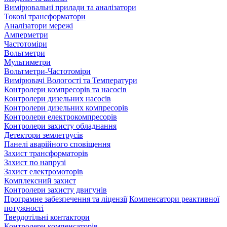
Вимірювальні прилади та аналізатори
Токові трансформатори
Аналізатори мережі
Амперметри
Частотоміри
Вольтметри
Мультиметри
Вольтметри-Частотоміри
Вимірювачі Вологості та Температури
Контролери компресорів та насосів
Контролери дизельних насосів
Контролери дизельних компресорів
Контролери електрокомпресорів
Контролери захисту обладнання
Детектори землетрусів
Панелі аварійного сповіщення
Захист трансформаторів
Захист по напрузі
Захист електромоторів
Комплексний захист
Контролери захисту двигунів
Програмне забезпечення та ліцензії
Компенсатори реактивної
потужності
Твердотільні контактори
Контролери компенсаторів