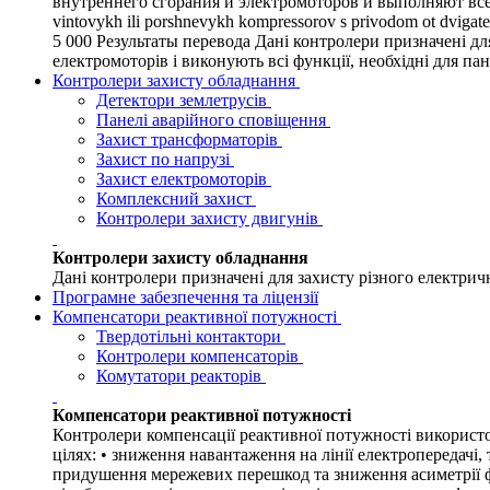
внутреннего сгорания и электромоторов и выполняют все ф
vintovykh ili porshnevykh kompressorov s privodom ot dvigate
5 000 Результаты перевода Дані контролери призначені д
електромоторів і виконують всі функції, необхідні для п
Контролери захисту обладнання
Детектори землетрусів
Панелі аварійного сповіщення
Захист трансформаторів
Захист по напрузі
Захист електромоторів
Комплексний захист
Контролери захисту двигунів
Контролери захисту обладнання
Дані контролери призначені для захисту різного електрич
Програмне забезпечення та ліцензії
Компенсатори реактивної потужності
Твердотільні контактори
Контролери компенсаторів
Комутатори реакторів
Компенсатори реактивної потужності
Контролери компенсації реактивної потужності використо
цілях: • зниження навантаження на лінії електропередачі,
придушення мережевих перешкод та зниження асиметрії фа