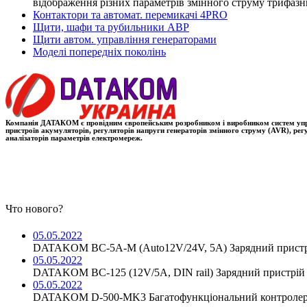
відображення різних параметрів змінного струму трифазн
Контактори та автомат. перемикачі 4PRO
Щити, шафи та рубильники АВР
Щити автом. управління генераторами
Моделі попередніх поколінь
Компанія ДАТАКОМ є провідним європейським розробником і виробником систем управлі
пристроїв акумуляторів, регуляторів напруги генераторів змінного струму (AVR), ре
аналізаторів параметрів електромереж.
Что нового?
05.05.2022
DATAKOM BC-5A-M (Auto12V/24V, 5A) Зарядний пристр
05.05.2022
DATAKOM BC-125 (12V/5A, DIN rail) Зарядний пристрій 
05.05.2022
DATAKOM D-500-MK3 Багатофункціональний контролер 