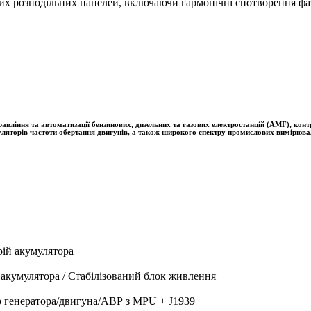
их розподільних панелей, включаючи гармонічні спотворення фаз
ння та автоматизації бензинових, дизельних та газових електростанцій (AMF), контро
гуляторів частоти обертання двигунів, а також широкого спектру промислових вимірюва
ій акумулятора
акумулятора / Стабілізований блок живлення
генератора/двигуна/АВР з MPU + J1939