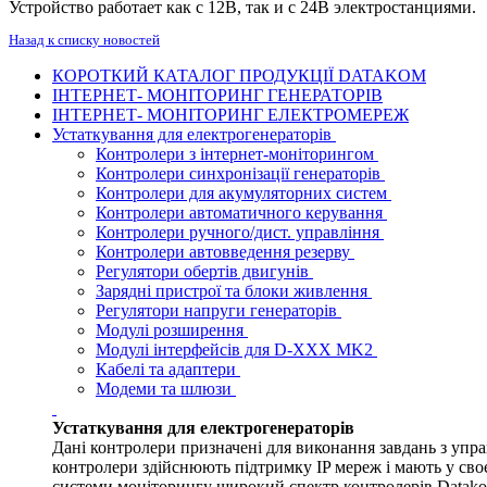
Устройство работает как с 12В, так и с 24В электростанциями.
Назад к списку новостей
КОРОТКИЙ КАТАЛОГ ПРОДУКЦІЇ DATAKOM
ІНТЕРНЕТ- МОНІТОРИНГ ГЕНЕРАТОРІВ
ІНТЕРНЕТ- МОНІТОРИНГ ЕЛЕКТРОМЕРЕЖ
Устаткування для електрогенераторів
Контролери з інтернет-моніторингом
Контролери синхронізації генераторів
Контролери для акумуляторних систем
Контролери автоматичного керування
Контролери ручного/дист. управління
Контролери автовведення резерву
Регулятори обертів двигунів
Зарядні пристрої та блоки живлення
Регулятори напруги генераторів
Модулі розширення
Модулі інтерфейсів для D-XXX MK2
Кабелі та адаптери
Модеми та шлюзи
Устаткування для електрогенераторів
Дані контролери призначені для виконання завдань з упр
контролери здійснюють підтримку IP мереж і мають у своє
системи моніторингу широкий спектр контролерів Data