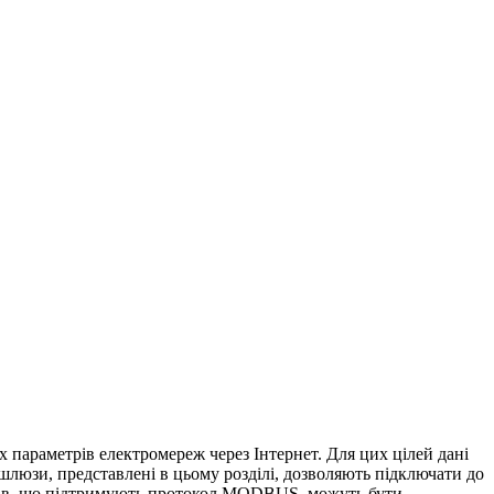
 параметрів електромереж через Інтернет. Для цих цілей дані
шлюзи, представлені в цьому розділі, дозволяють підключати до
ів, що підтримують протокол MODBUS, можуть бути