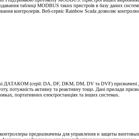
додавання таблиці MODBUS таких пристроїв в базу даних систем
вання контролерів. Веб-сервіс Rainbow Scada дозволяє контролюв
жі ДАТАКОМ (серії: DA, DF, DKM, DM, DV та DVF) призначені дл
оту, потужність активну та реактивну тощо. Дані прилади призн
вках, портативних електростанціях та інших системах.
контроллеры предназначены для управления и защиты винтовых