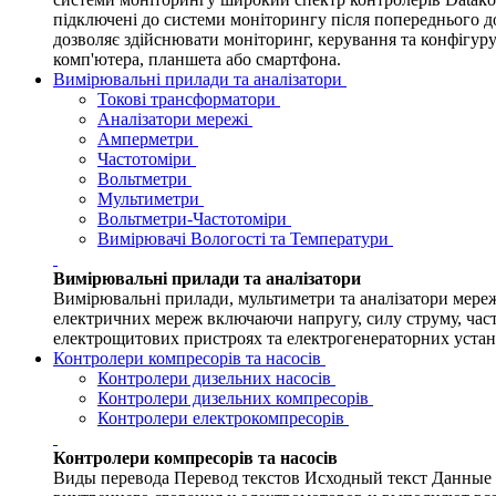
підключені до системи моніторингу після попереднього 
дозволяє здійснювати моніторинг, керування та конфігуру
комп'ютера, планшета або смартфона.
Вимірювальні прилади та аналізатори
Токові трансформатори
Аналізатори мережі
Амперметри
Частотоміри
Вольтметри
Мультиметри
Вольтметри-Частотоміри
Вимірювачі Вологості та Температури
Вимірювальні прилади та аналізатори
Вимірювальні прилади, мультиметри та аналізатори мере
електричних мереж включаючи напругу, силу струму, част
електрощитових пристроях та електрогенераторних устано
Контролери компресорів та насосів
Контролери дизельних насосів
Контролери дизельних компресорів
Контролери електрокомпресорів
Контролери компресорів та насосів
Виды перевода Перевод текстов Исходный текст Данные 