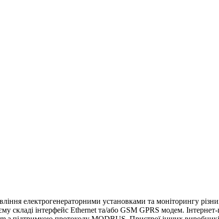
авління електрогенераторними установками та моніторингу різних
му складі інтерфейс Ethernet та/або GSM GPRS модем. Інтернет-
kom з підтримкою протоколу MODBUS. Пристрої інших виробник