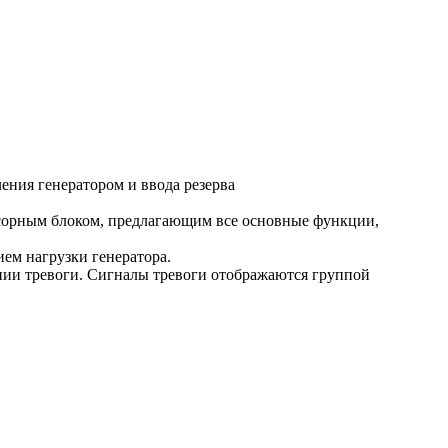
ия генератором и ввода резерва
сорным блоком, предлагающим все основные функции,
ем нагрузки генератора.
нии тревоги. Сигналы тревоги отображаются группой