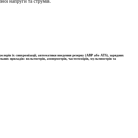
ної напруги та струмів.
лерів їх синхронізації, автоматики введення резерву (АВР або ATS), зарядних
льних приладів: вольтметрів, амперметрів, частотомірів, мультиметрів та