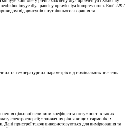
ye kontrollery prednaznacheny dlya upravleniya i zashchity
ii, neobkhodimyye dlya paneley upravleniya kompressorom. Ещё 229 /
приводом від двигунів внутрішнього згоряння та
ичних та температурних параметрів від номінальних значень.
гнення цільової величини коефіцієнта потужності в таких
плату електроенергії; • зниження рівня вищих гармонік; •
ж. Дані пристрої також використовуються для вимірювання та