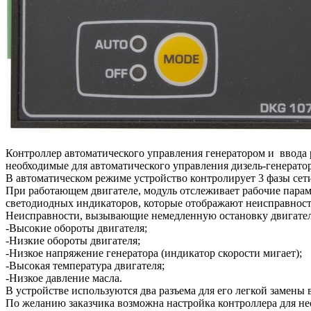
Контроллер автоматического управления генератором и вво
необходимые для автоматического управления дизель-генератор
В автоматическом режиме устройство контролирует 3 фазы сет
При работающем двигателе, модуль отслеживает рабочие парам
светодиодных индикаторов, которые отображают неисправност
Неисправности, вызывающие немедленную остановку двигател
-Высокие обороты двигателя;
-Низкие обороты двигателя;
-Низкое напряжение генератора (индикатор скорости мигает);
-Высокая температура двигателя;
-Низкое давление масла.
В устройстве используются два разъема для его легкой замены 
По желанию заказчика возможна настройка контроллера для не