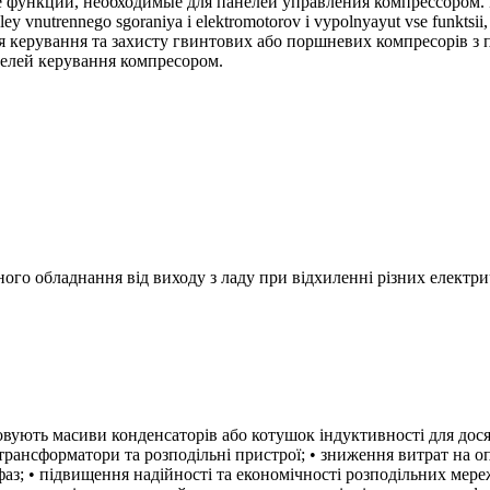
ункции, необходимые для панелей управления компрессором. Danny
ley vnutrennego sgoraniya i elektromotorov i vypolnyayut vse funkts
ля керування та захисту гвинтових або поршневих компресорів з 
анелей керування компресором.
ного обладнання від виходу з ладу при відхиленні різних електр
вують масиви конденсаторів або котушок індуктивності для дося
 трансформатори та розподільні пристрої; • зниження витрат на о
з; • підвищення надійності та економічності розподільних мере