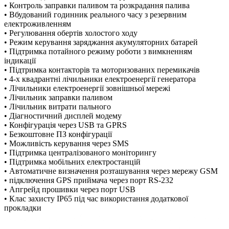
• Контроль заправки паливом та розкрадання палива
• Вбудований годинник реального часу з резервним
електроживленням
• Регулювання обертів холостого ходу
• Режим керування заряджання акумуляторних батарей
• Підтримка потайного режиму роботи з вимкненням
індикації
• Підтримка контакторів та моторизованих перемикачів
• 4-х квадрантні лічильники електроенергії генератора
• Лічильники електроенергії зовнішньої мережі
• Лічильник заправки паливом
• Лічильник витрати пального
• Діагностичний дисплей модему
• Конфігурація через USB та GPRS
• Безкоштовне ПЗ конфігурації
• Можливість керування через SMS
• Підтримка централізованого моніторингу
• Підтримка мобільних електростанцій
• Автоматичне визначення розташування через мережу GSM
• підключення GPS приймача через порт RS-232
• Апгрейд прошивки через порт USB
• Клас захисту IP65 під час використання додаткової
прокладки