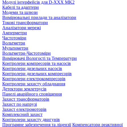
Модулі інтерфейсів для D-XXX MK2
Кабелі та адаптери
Модеми та шлюзи
Вимірювальні прилади та аналізатори
Токові трансформатори
Аналізатори мережі
Амперметри
Частотоміри
Вольтметри
Мультиметри
Вольтметри-Частотоміри
Вимірювачі Вологості та Температури
Контролери компресорів та насосів
Контролери дизельних насосів
Контролери дизельних компресорів
Контролери електрокомпресорів
Контролери захисту обладнання
Детектори землетрусів
Панелі аварійного сповіщення
Захист трансформаторів
Захист по напрузі
Захист електромоторів
Комплексний захист
Контролери захисту двигунів
Програмне забезпечення та ліцензії
Компенсатори реактивної