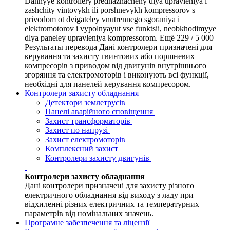
Dannyye kontrollery prednaznacheny dlya upravleniya i
zashchity vintovykh ili porshnevykh kompressorov s
privodom ot dvigateley vnutrennego sgoraniya i
elektromotorov i vypolnyayut vse funktsii, neobkhodimyye
dlya paneley upravleniya kompressorom. Ещё 229 / 5 000
Результаты перевода Дані контролери призначені для
керування та захисту гвинтових або поршневих
компресорів з приводом від двигунів внутрішнього
згоряння та електромоторів і виконують всі функції,
необхідні для панелей керування компресором.
Контролери захисту обладнання
Детектори землетрусів
Панелі аварійного сповіщення
Захист трансформаторів
Захист по напрузі
Захист електромоторів
Комплексний захист
Контролери захисту двигунів
Контролери захисту обладнання
Дані контролери призначені для захисту різного
електричного обладнання від виходу з ладу при
відхиленні різних електричних та температурних
параметрів від номінальних значень.
Програмне забезпечення та ліцензії