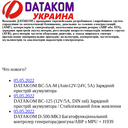
Компанія ДАТАКОМ є провідним європейським розробником і виробником систем
управління та автоматизації бензинових, дизельних та газових електростанцій
(AMF), контролерів їх синхронізації, автоматики введення резерву (АВР або ATS),
зарядних пристроїв акумуляторів, регуляторів напруги генераторів змінного струму
(AVR), регуляторів частоти обертання двигунів, а також широкого спектру
промислових вимірювальних приладів: вольтметрів, амперметрів, частотомірів,
мультиметрів та аналізаторів параметрів електромереж.
Что нового?
05.05.2022
DATAKOM BC-5A-M (Auto12V/24V, 5A) Зарядний
пристрій акумулятора
05.05.2022
DATAKOM BC-125 (12V/5A, DIN rail) Зарядний
пристрій акумулятора / Стабілізований блок живлення
05.05.2022
DATAKOM D-500-MK3 Багатофункціональний
контролер генератора/двигуна/АВР з MPU + J1939