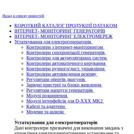
Назад к списку новостей
КОРОТКИЙ КАТАЛОГ ПРОДУКЦІЇ DATAKOM
ІНТЕРНЕТ- МОНІТОРИНГ ГЕНЕРАТОРІВ
ІНТЕРНЕТ- МОНІТОРИНГ ЕЛЕКТРОМЕРЕЖ
Устаткування для електрогенераторів
Контролери з інтернет-моніторингом
Контролери синхронізації генераторів
Контролери для акумуляторних систем
Контролери автоматичного керування
Контролери ручного/дист. управління
Контролери автовведення резерву
Регулятори обертів двигунів
Зарядні пристрої та блоки живлення
Регулятори напруги генераторів
Модулі розширення
Модулі інтерфейсів для D-XXX MK2
Кабелі та адаптери
Модеми та шлюзи
Устаткування для електрогенераторів
Дані контролери призначені для виконання завдань з
управління електрогенераторними установками та