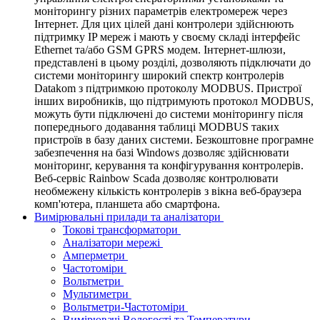
моніторингу різних параметрів електромереж через
Інтернет. Для цих цілей дані контролери здійснюють
підтримку IP мереж і мають у своєму складі інтерфейс
Ethernet та/або GSM GPRS модем. Інтернет-шлюзи,
представлені в цьому розділі, дозволяють підключати до
системи моніторингу широкий спектр контролерів
Datakom з підтримкою протоколу MODBUS. Пристрої
інших виробників, що підтримують протокол MODBUS,
можуть бути підключені до системи моніторингу після
попереднього додавання таблиці MODBUS таких
пристроїв в базу даних системи. Безкоштовне програмне
забезпечення на базі Windows дозволяє здійснювати
моніторинг, керування та конфігурування контролерів.
Веб-сервіс Rainbow Scada дозволяє контролювати
необмежену кількість контролерів з вікна веб-браузера
комп'ютера, планшета або смартфона.
Вимірювальні прилади та аналізатори
Токові трансформатори
Аналізатори мережі
Амперметри
Частотоміри
Вольтметри
Мультиметри
Вольтметри-Частотоміри
Вимірювачі Вологості та Температури