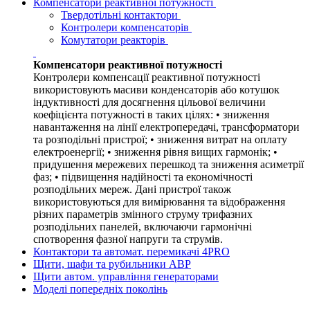
Компенсатори реактивної потужності
Твердотільні контактори
Контролери компенсаторів
Комутатори реакторів
Компенсатори реактивної потужності
Контролери компенсації реактивної потужності
використовують масиви конденсаторів або котушок
індуктивності для досягнення цільової величини
коефіцієнта потужності в таких цілях: • зниження
навантаження на лінії електропередачі, трансформатори
та розподільні пристрої; • зниження витрат на оплату
електроенергії; • зниження рівня вищих гармонік; •
придушення мережевих перешкод та зниження асиметрії
фаз; • підвищення надійності та економічності
розподільних мереж. Дані пристрої також
використовуються для вимірювання та відображення
різних параметрів змінного струму трифазних
розподільних панелей, включаючи гармонічні
спотворення фазної напруги та струмів.
Контактори та автомат. перемикачі 4PRO
Щити, шафи та рубильники АВР
Щити автом. управління генераторами
Моделі попередніх поколінь