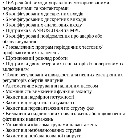
• 16A релейні виходи управління моторизованими
перемикачами та контакторами
• 8 конфігурованих дискретних входів
• 6 конфігурованих дискретних виходів
• 3 конфігурованих аналогових входу
• Підтримка CANBUS-J1939 та MPU
• 3 конфігуровані повідомлення про аварію або
обслуговування
• 7 незалежних програм періодичних тестових/
профілактичних включень
• Щотижневий розклад роботи
• Підтримка двох резервних генераторів із почерговим їх
включенням
• Точне регулювання швидкості для певних електронних
регуляторів обертів двигунів
• Автоматичне керування паливним насосом
• Можливість вимкнення функцій захисту
• Захист від надмірної потужності
• Захист від зворотної потужності
• Захист від перевантаження по струму фаз
• Вимкнення надлишкових навантажень або підключення
фіктивних навантажень
• Управління кількома групами навантажень
• Захист від незбалансованих струмів
• Захист від незбалансованої напруги