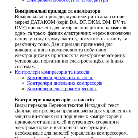
Вимірювальні прилади та аналізатори
Вимірювальні прилади, мультиметри та аналізатори
мережі ДАТАКОМ (серії: DA, DF, DKM, DM, DV та
DVF) призначені для вимірювання різних параметрів
одно- та трьох- фазних електричних мереж включаючи
напругу, силу струму, частоту, потужність активну та
реактивну тощо. Дані прилади призначені для
використання в промислових та побутових
електрощитових пристроях та електрогенераторних
установках, портативних електростанціях та інших
системах.
Контролери компресорів та насосів
Контролери дизельних насосів
Контролери дизельних компресорів
Контролери електрокомпресорів
Контролери компресорів та насосів
Виды перевода Перевод текстов Исходный текст
Данные контроллеры предназначены для управления и
защиты винтовых или поршневых компрессоров с
приводом от двигателей внутреннего сгорания и
электромоторов и выполняют все функции,
необходимые для панелей управления компрессором.