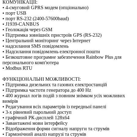
КОМУНІКАЦІЇ:
• 4-смуговий GPRS модем (опціонально)
• порт USB
• порт RS-232 (2400-57600baud)
• J1939-CANBUS
• Геолокація через GSM
• Підтримка зовнішніх пристроїв GPS (RS-232)
• Центральний моніторинг через Інтернет
• надсилання SMS повідомлень
• Надсилання повідомлень електронної пошти
• Безкоштовне програмне забезпечення Rainbow Plus для
персонального комп'ютера
• Modbus RTU
ФУНКЦІОНАЛЬНІ МОЖЛИВОСТІ:
• Підтримка дизельних та газових електростанцій
• Підтримка частоти генератора до 400 Hz
• 400 журнал логів подій з повним знімком усіх можливих
вимірів
• Редагування всіх параметрів із передньої панелі
• 3-х рівневий парольний доступ
• графічний РК-дисплей 128x64
• Завантажені мови інтерфейсу
• Відображення форми сигналу напруги та струмів
• Гармонічний аналіз напрузі та струмів