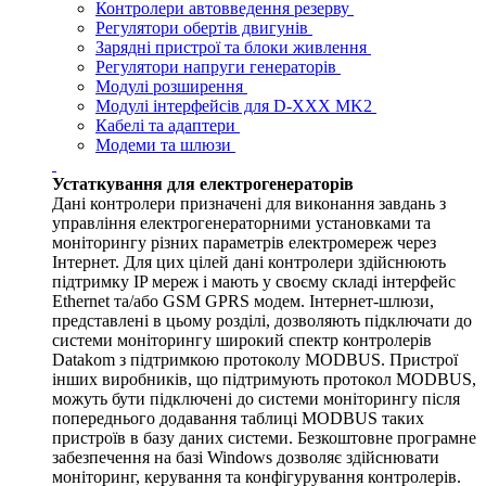
Контролери автовведення резерву
Регулятори обертів двигунів
Зарядні пристрої та блоки живлення
Регулятори напруги генераторів
Модулі розширення
Модулі інтерфейсів для D-XXX MK2
Кабелі та адаптери
Модеми та шлюзи
Устаткування для електрогенераторів
Дані контролери призначені для виконання завдань з
управління електрогенераторними установками та
моніторингу різних параметрів електромереж через
Інтернет. Для цих цілей дані контролери здійснюють
підтримку IP мереж і мають у своєму складі інтерфейс
Ethernet та/або GSM GPRS модем. Інтернет-шлюзи,
представлені в цьому розділі, дозволяють підключати до
системи моніторингу широкий спектр контролерів
Datakom з підтримкою протоколу MODBUS. Пристрої
інших виробників, що підтримують протокол MODBUS,
можуть бути підключені до системи моніторингу після
попереднього додавання таблиці MODBUS таких
пристроїв в базу даних системи. Безкоштовне програмне
забезпечення на базі Windows дозволяє здійснювати
моніторинг, керування та конфігурування контролерів.