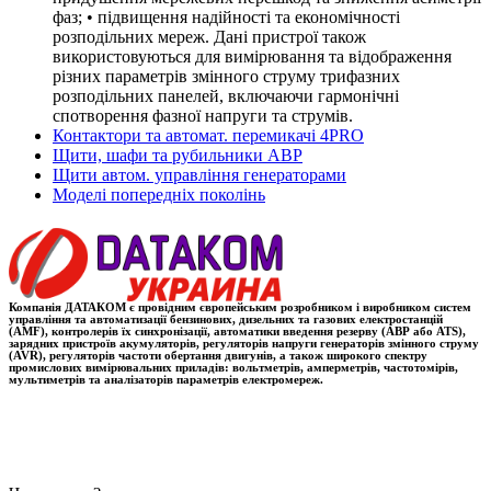
фаз; • підвищення надійності та економічності
розподільних мереж. Дані пристрої також
використовуються для вимірювання та відображення
різних параметрів змінного струму трифазних
розподільних панелей, включаючи гармонічні
спотворення фазної напруги та струмів.
Контактори та автомат. перемикачі 4PRO
Щити, шафи та рубильники АВР
Щити автом. управління генераторами
Моделі попередніх поколінь
Компанія ДАТАКОМ є провідним європейським розробником і виробником систем
управління та автоматизації бензинових, дизельних та газових електростанцій
(AMF), контролерів їх синхронізації, автоматики введення резерву (АВР або ATS),
зарядних пристроїв акумуляторів, регуляторів напруги генераторів змінного струму
(AVR), регуляторів частоти обертання двигунів, а також широкого спектру
промислових вимірювальних приладів: вольтметрів, амперметрів, частотомірів,
мультиметрів та аналізаторів параметрів електромереж.