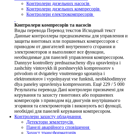
Контролери дизельних насосів
Контролери дизельних компресорів
Контролери електрокомпресорів
Контролери компресорів та насосів
Виды перевода Перевод текстов Исходный текст
Данные контроллеры предназначены для управления и
защиты винтовых или поршневых компрессоров с
приводом от двигателей внутреннего сгорания и
электромоторов и выполняют все функции,
необходимые для панелей управления компрессором.
Dannyye kontrollery prednaznacheny dlya upravleniya i
zashchity vintovykh ili porshnevykh kompressorov s
privodom ot dvigateley vnutrennego sgoraniya i
elektromotorov i vypolnyayut vse funktsii, neobkhodimyye
dlya paneley upravleniya kompressorom. Ещё 229 / 5 000
Результаты перевода Дані контролери призначені для
керування та захисту гвинтових або поршневих
компресорів з приводом від двигунів внутрішнього
згоряння та електромоторів і виконують всі функції,
необхідні для панелей керування компресором.
Контролери захисту обладнання
Детектори землетрусів
Панелі аварійного сповіщення
Захист трансформаторів