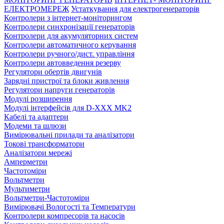
ЕЛЕКТРОМЕРЕЖ
Устаткування для електрогенераторів
Контролери з інтернет-моніторингом
Контролери синхронізації генераторів
Контролери для акумуляторних систем
Контролери автоматичного керування
Контролери ручного/дист. управління
Контролери автовведення резерву
Регулятори обертів двигунів
Зарядні пристрої та блоки живлення
Регулятори напруги генераторів
Модулі розширення
Модулі інтерфейсів для D-XXX MK2
Кабелі та адаптери
Модеми та шлюзи
Вимірювальні прилади та аналізатори
Токові трансформатори
Аналізатори мережі
Амперметри
Частотоміри
Вольтметри
Мультиметри
Вольтметри-Частотоміри
Вимірювачі Вологості та Температури
Контролери компресорів та насосів