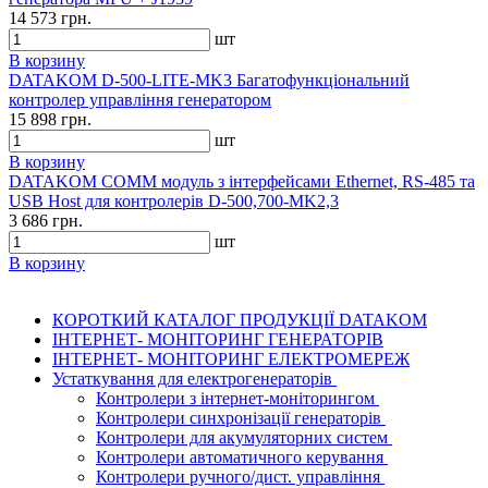
14 573 грн.
шт
В корзину
DATAKOM D-500-LITE-MK3 Багатофункціональний
контролер управління генератором
15 898 грн.
шт
В корзину
DATAKOM COMM модуль з інтерфейсами Ethernet, RS-485 та
USB Host для контролерів D-500,700-MK2,3
3 686 грн.
шт
В корзину
КОРОТКИЙ КАТАЛОГ ПРОДУКЦІЇ DATAKOM
ІНТЕРНЕТ- МОНІТОРИНГ ГЕНЕРАТОРІВ
ІНТЕРНЕТ- МОНІТОРИНГ ЕЛЕКТРОМЕРЕЖ
Устаткування для електрогенераторів
Контролери з інтернет-моніторингом
Контролери синхронізації генераторів
Контролери для акумуляторних систем
Контролери автоматичного керування
Контролери ручного/дист. управління