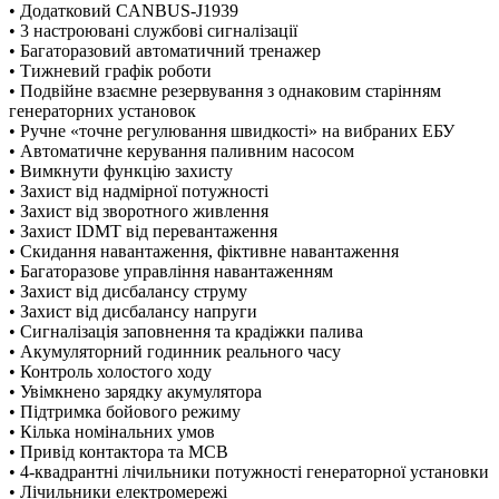
• Додатковий CANBUS-J1939
• 3 настроювані службові сигналізації
• Багаторазовий автоматичний тренажер
• Тижневий графік роботи
• Подвійне взаємне резервування з однаковим старінням
генераторних установок
• Ручне «точне регулювання швидкості» на вибраних ЕБУ
• Автоматичне керування паливним насосом
• Вимкнути функцію захисту
• Захист від надмірної потужності
• Захист від зворотного живлення
• Захист IDMT від перевантаження
• Скидання навантаження, фіктивне навантаження
• Багаторазове управління навантаженням
• Захист від дисбалансу струму
• Захист від дисбалансу напруги
• Сигналізація заповнення та крадіжки палива
• Акумуляторний годинник реального часу
• Контроль холостого ходу
• Увімкнено зарядку акумулятора
• Підтримка бойового режиму
• Кілька номінальних умов
• Привід контактора та MCB
• 4-квадрантні лічильники потужності генераторної установки
• Лічильники електромережі