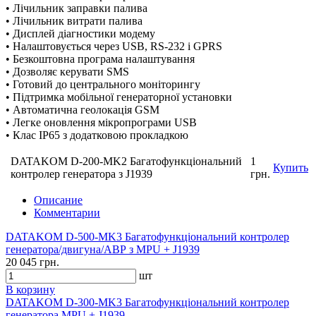
• Лічильник заправки палива
• Лічильник витрати палива
• Дисплей діагностики модему
• Налаштовується через USB, RS-232 і GPRS
• Безкоштовна програма налаштування
• Дозволяє керувати SMS
• Готовий до центрального моніторингу
• Підтримка мобільної генераторної установки
• Автоматична геолокація GSM
• Легке оновлення мікропрограми USB
• Клас IP65 з додатковою прокладкою
DATAKOM D-200-MK2 Багатофункціональний
1
Купить
контролер генератора з J1939
грн.
Описание
Комментарии
DATAKOM D-500-MK3 Багатофункціональний контролер
генератора/двигуна/АВР з MPU + J1939
20 045 грн.
шт
В корзину
DATAKOM D-300-MK3 Багатофункціональний контролер
генератора MPU + J1939