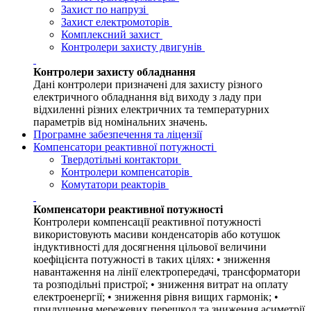
Захист по напрузі
Захист електромоторів
Комплексний захист
Контролери захисту двигунів
Контролери захисту обладнання
Дані контролери призначені для захисту різного
електричного обладнання від виходу з ладу при
відхиленні різних електричних та температурних
параметрів від номінальних значень.
Програмне забезпечення та ліцензії
Компенсатори реактивної потужності
Твердотільні контактори
Контролери компенсаторів
Комутатори реакторів
Компенсатори реактивної потужності
Контролери компенсації реактивної потужності
використовують масиви конденсаторів або котушок
індуктивності для досягнення цільової величини
коефіцієнта потужності в таких цілях: • зниження
навантаження на лінії електропередачі, трансформатори
та розподільні пристрої; • зниження витрат на оплату
електроенергії; • зниження рівня вищих гармонік; •
придушення мережевих перешкод та зниження асиметрії