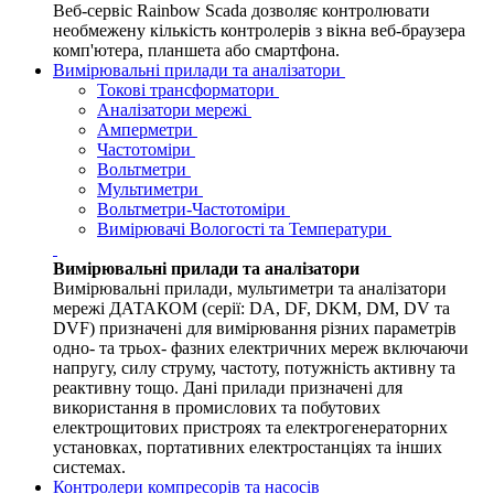
Веб-сервіс Rainbow Scada дозволяє контролювати
необмежену кількість контролерів з вікна веб-браузера
комп'ютера, планшета або смартфона.
Вимірювальні прилади та аналізатори
Токові трансформатори
Аналізатори мережі
Амперметри
Частотоміри
Вольтметри
Мультиметри
Вольтметри-Частотоміри
Вимірювачі Вологості та Температури
Вимірювальні прилади та аналізатори
Вимірювальні прилади, мультиметри та аналізатори
мережі ДАТАКОМ (серії: DA, DF, DKM, DM, DV та
DVF) призначені для вимірювання різних параметрів
одно- та трьох- фазних електричних мереж включаючи
напругу, силу струму, частоту, потужність активну та
реактивну тощо. Дані прилади призначені для
використання в промислових та побутових
електрощитових пристроях та електрогенераторних
установках, портативних електростанціях та інших
системах.
Контролери компресорів та насосів