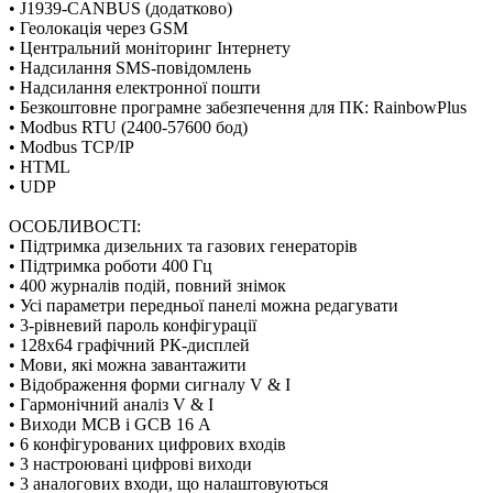
• J1939-CANBUS (додатково)
• Геолокація через GSM
• Центральний моніторинг Інтернету
• Надсилання SMS-повідомлень
• Надсилання електронної пошти
• Безкоштовне програмне забезпечення для ПК: RainbowPlus
• Modbus RTU (2400-57600 бод)
• Modbus TCP/IP
• HTML
• UDP
ОСОБЛИВОСТІ:
• Підтримка дизельних та газових генераторів
• Підтримка роботи 400 Гц
• 400 журналів подій, повний знімок
• Усі параметри передньої панелі можна редагувати
• 3-рівневий пароль конфігурації
• 128x64 графічний РК-дисплей
• Мови, які можна завантажити
• Відображення форми сигналу V & I
• Гармонічний аналіз V & I
• Виходи MCB і GCB 16 А
• 6 конфігурованих цифрових входів
• 3 настроювані цифрові виходи
• 3 аналогових входи, що налаштовуються