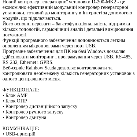
Новий контролер генераторної установки D-200-MK2 - це
економічно ефективний модульний контролер генераторної
установки, готовий до моніторингу в Інтернеті за допомогою
модулів, що підключаються.
Його основні переваги – багатофункціональність, підтримка
кількох топологій, гармонічний аналіз і детальні вимірювання
потужності.
Функції програмного забезпечення доповнюються легким
оновленням мікропрограми через порт USB.
Програмне забезпечення для ПК на базі Windows дозволяє
здійснювати моніторинг і програмування через USB, RS-485,
RS-232, Ethernet і GPRS.
Веб-сервіс Rainbow Scada дозволяє контролювати та
контролювати необмежену кількість генераторних установок з
одного центрального місця.
ФУНКЦІОНАЛІ:
• Блок AMF
• Блок ОПР
• Контролер дистанційного запуску
• Контролер ручного запуску
• Контролер двигуна
КОМУНІКАЦІЯ:
• USB-пристрій