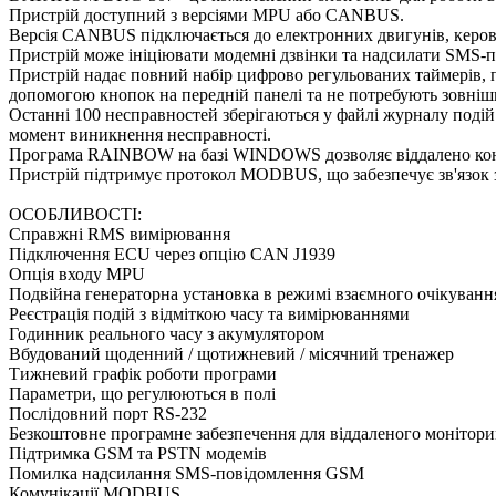
Пристрій доступний з версіями MPU або CANBUS.
Версія CANBUS підключається до електронних двигунів, керова
Пристрій може ініціювати модемні дзвінки та надсилати SMS-п
Пристрій надає повний набір цифрово регульованих таймерів, по
допомогою кнопок на передній панелі та не потребують зовні
Останні 100 несправностей зберігаються у файлі журналу подій.
момент виникнення несправності.
Програма RAINBOW на базі WINDOWS дозволяє віддалено кон
Пристрій підтримує протокол MODBUS, що забезпечує зв'язок
ОСОБЛИВОСТІ:
Справжні RMS вимірювання
Підключення ECU через опцію CAN J1939
Опція входу MPU
Подвійна генераторна установка в режимі взаємного очікуванн
Реєстрація подій з відміткою часу та вимірюваннями
Годинник реального часу з акумулятором
Вбудований щоденний / щотижневий / місячний тренажер
Тижневий графік роботи програми
Параметри, що регулюються в полі
Послідовний порт RS-232
Безкоштовне програмне забезпечення для віддаленого моніто
Підтримка GSM та PSTN модемів
Помилка надсилання SMS-повідомлення GSM
Комунікації MODBUS