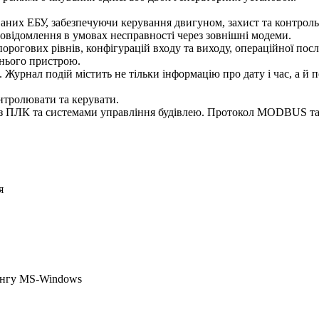
них ЕБУ, забезпечуючи керування двигуном, захист та контроль
овідомлення в умовах несправності через зовнішні модеми.
рогових рівнів, конфігурацій входу та виходу, операційної посл
шнього пристрою.
 Журнал подій містить не тільки інформацію про дату і час, а й
тролювати та керувати.
 з ПЛК та системами управління будівлею. Протокол MODBUS т
я
рингу MS-Windows