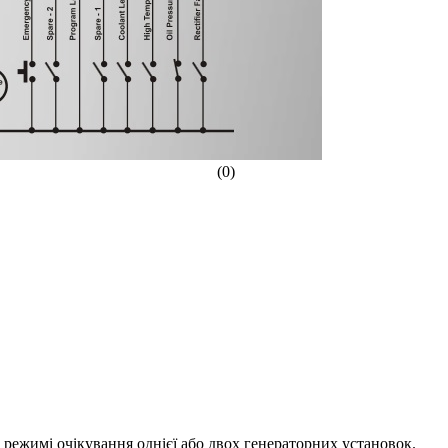
(0)
жимі очікування однієї або двох генераторних установок.