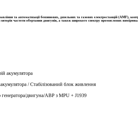
ння та автоматизації бензинових, дизельних та газових електростанцій (AMF), контро
гуляторів частоти обертання двигунів, а також широкого спектру промислових вимірюва
ій акумулятора
акумулятора / Стабілізований блок живлення
генератора/двигуна/АВР з MPU + J1939