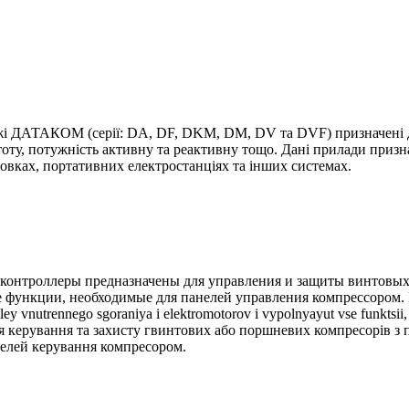
жі ДАТАКОМ (серії: DA, DF, DKM, DM, DV та DVF) призначені дл
оту, потужність активну та реактивну тощо. Дані прилади призн
вках, портативних електростанціях та інших системах.
контроллеры предназначены для управления и защиты винтовых
ункции, необходимые для панелей управления компрессором. Danny
ley vnutrennego sgoraniya i elektromotorov i vypolnyayut vse funkts
ля керування та захисту гвинтових або поршневих компресорів з 
анелей керування компресором.