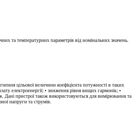
ичних та температурних параметрів від номінальних значень.
гнення цільової величини коефіцієнта потужності в таких
плату електроенергії; • зниження рівня вищих гармонік; •
ж. Дані пристрої також використовуються для вимірювання та
ної напруги та струмів.