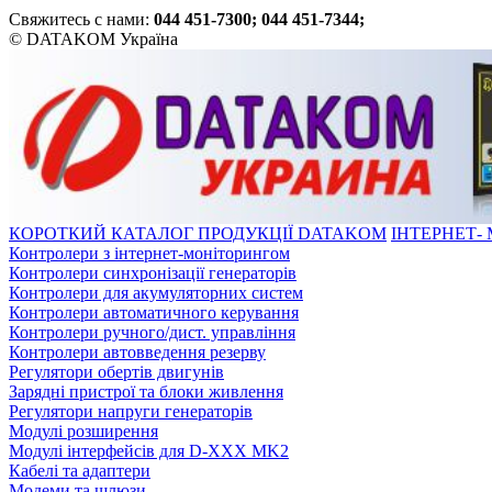
Свяжитесь с нами:
044 451-7300; 044 451-7344;
© DATAKOM Україна
КОРОТКИЙ КАТАЛОГ ПРОДУКЦІЇ DATAKOM
ІНТЕРНЕТ-
Контролери з інтернет-моніторингом
Контролери синхронізації генераторів
Контролери для акумуляторних систем
Контролери автоматичного керування
Контролери ручного/дист. управління
Контролери автовведення резерву
Регулятори обертів двигунів
Зарядні пристрої та блоки живлення
Регулятори напруги генераторів
Модулі розширення
Модулі інтерфейсів для D-XXX MK2
Кабелі та адаптери
Модеми та шлюзи