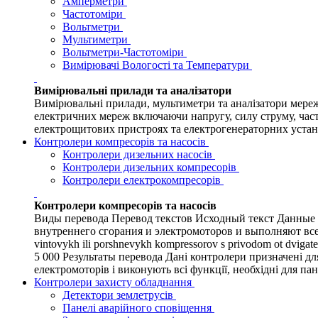
Амперметри
Частотоміри
Вольтметри
Мультиметри
Вольтметри-Частотоміри
Вимірювачі Вологості та Температури
Вимірювальні прилади та аналізатори
Вимірювальні прилади, мультиметри та аналізатори мере
електричних мереж включаючи напругу, силу струму, част
електрощитових пристроях та електрогенераторних устано
Контролери компресорів та насосів
Контролери дизельних насосів
Контролери дизельних компресорів
Контролери електрокомпресорів
Контролери компресорів та насосів
Виды перевода Перевод текстов Исходный текст Данные 
внутреннего сгорания и электромоторов и выполняют все ф
vintovykh ili porshnevykh kompressorov s privodom ot dvigate
5 000 Результаты перевода Дані контролери призначені д
електромоторів і виконують всі функції, необхідні для п
Контролери захисту обладнання
Детектори землетрусів
Панелі аварійного сповіщення