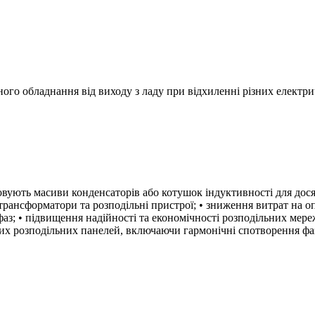
ного обладнання від виходу з ладу при відхиленні різних електр
вують масиви конденсаторів або котушок індуктивності для дося
 трансформатори та розподільні пристрої; • зниження витрат на о
з; • підвищення надійності та економічності розподільних мере
их розподільних панелей, включаючи гармонічні спотворення фаз