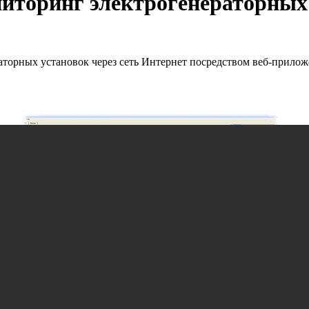
торинг электрогенераторных у
торных установок через сеть Интернет посредством веб-приложе