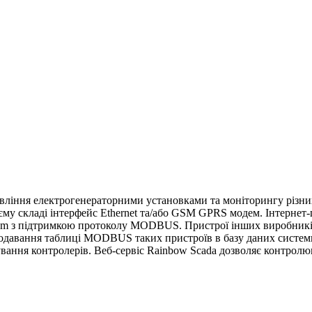
авління електрогенераторними установками та моніторингу різних
му складі інтерфейс Ethernet та/або GSM GPRS модем. Інтернет-
kom з підтримкою протоколу MODBUS. Пристрої інших виробник
додавання таблиці MODBUS таких пристроїв в базу даних систем
вання контролерів. Веб-сервіс Rainbow Scada дозволяє контролюв