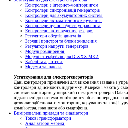
Контролери з інтернет-моніторингом
Контролери синхронізації генераторів
Контролери для акумуляторних систем
Контролери автоматичного керування
Контролери ручного/дист. управління
Контролери автовведення резерву
Регулятори обертів двигунів
Зарядні пристрої та блоки живлення
Регулятори напруги генераторів
Модулі розширення
Модулі інтерфейсів для D-XXX MK2
Кабелі та адаптери
Модеми та шлюзи
Устаткування для електрогенераторів
Дані контролери призначені для виконання завдань з упр
контролери здійснюють підтримку IP мереж і мають у своє
системи моніторингу широкий спектр контролерів Data
підключені до системи моніторингу після попереднього 
дозволяє здійснювати моніторинг, керування та конфігуру
комп'ютера, планшета або смартфона.
Вимірювальні прилади та аналізатори
Токові трансформатори
Аналізатори мережі