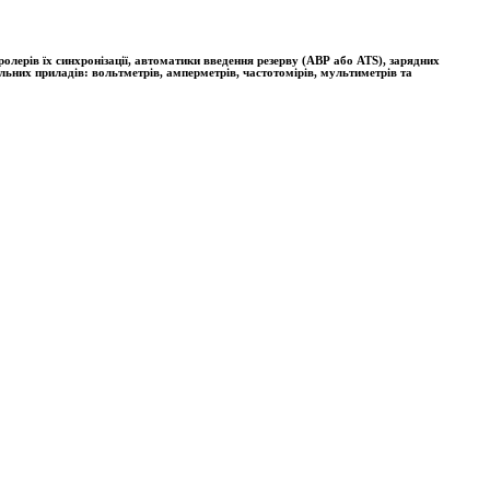
лерів їх синхронізації, автоматики введення резерву (АВР або ATS), зарядних
льних приладів: вольтметрів, амперметрів, частотомірів, мультиметрів та