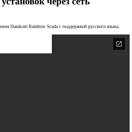
становок через сеть
ния Datakom Rainbow Scada c поддержкой русского языка.