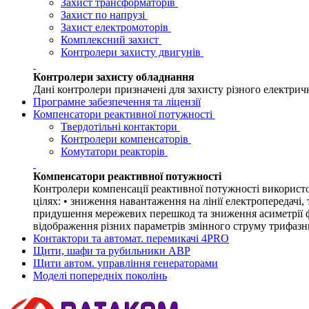
Захист трансформаторів
Захист по напрузі
Захист електромоторів
Комплексний захист
Контролери захисту двигунів
Контролери захисту обладнання
Дані контролери призначені для захисту різного електрич
Програмне забезпечення та ліцензії
Компенсатори реактивної потужності
Твердотільні контактори
Контролери компенсаторів
Комутатори реакторів
Компенсатори реактивної потужності
Контролери компенсації реактивної потужності використо
цілях: • зниження навантаження на лінії електропередачі,
придушення мережевих перешкод та зниження асиметрії фа
відображення різних параметрів змінного струму трифазн
Контактори та автомат. перемикачі 4PRO
Щити, шафи та рубильники АВР
Щити автом. управління генераторами
Моделі попередніх поколінь