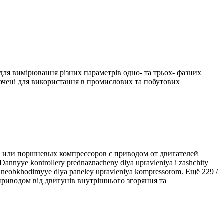
я вимірювання різних параметрів одно- та трьох- фазних
ачені для використання в промислових та побутових
 или поршневых компрессоров с приводом от двигателей
ye kontrollery prednaznacheny dlya upravleniya i zashchity
ii, neobkhodimyye dlya paneley upravleniya kompressorom. Ещё 229 /
приводом від двигунів внутрішнього згоряння та