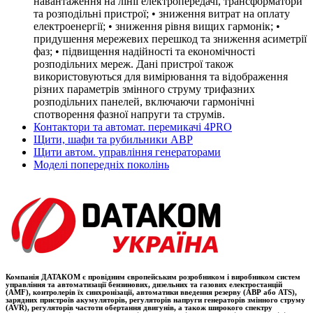
навантаження на лінії електропередачі, трансформатори
та розподільні пристрої; • зниження витрат на оплату
електроенергії; • зниження рівня вищих гармонік; •
придушення мережевих перешкод та зниження асиметрії
фаз; • підвищення надійності та економічності
розподільних мереж. Дані пристрої також
використовуються для вимірювання та відображення
різних параметрів змінного струму трифазних
розподільних панелей, включаючи гармонічні
спотворення фазної напруги та струмів.
Контактори та автомат. перемикачі 4PRO
Щити, шафи та рубильники АВР
Щити автом. управління генераторами
Моделі попередніх поколінь
Компанія ДАТАКОМ є провідним європейським розробником і виробником систем
управління та автоматизації бензинових, дизельних та газових електростанцій
(AMF), контролерів їх синхронізації, автоматики введення резерву (АВР або ATS),
зарядних пристроїв акумуляторів, регуляторів напруги генераторів змінного струму
(AVR), регуляторів частоти обертання двигунів, а також широкого спектру