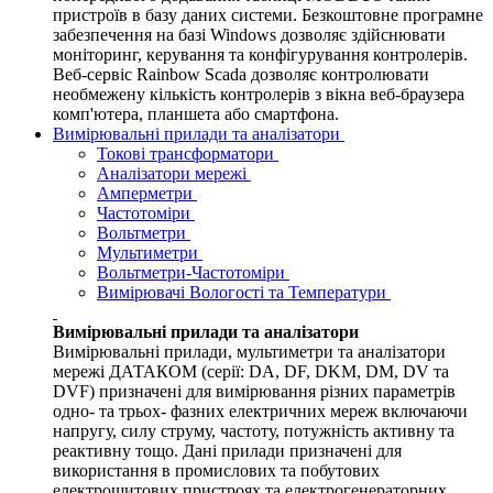
пристроїв в базу даних системи. Безкоштовне програмне
забезпечення на базі Windows дозволяє здійснювати
моніторинг, керування та конфігурування контролерів.
Веб-сервіс Rainbow Scada дозволяє контролювати
необмежену кількість контролерів з вікна веб-браузера
комп'ютера, планшета або смартфона.
Вимірювальні прилади та аналізатори
Токові трансформатори
Аналізатори мережі
Амперметри
Частотоміри
Вольтметри
Мультиметри
Вольтметри-Частотоміри
Вимірювачі Вологості та Температури
Вимірювальні прилади та аналізатори
Вимірювальні прилади, мультиметри та аналізатори
мережі ДАТАКОМ (серії: DA, DF, DKM, DM, DV та
DVF) призначені для вимірювання різних параметрів
одно- та трьох- фазних електричних мереж включаючи
напругу, силу струму, частоту, потужність активну та
реактивну тощо. Дані прилади призначені для
використання в промислових та побутових
електрощитових пристроях та електрогенераторних