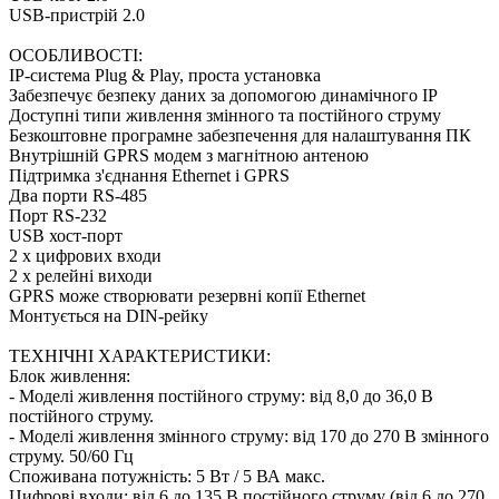
USB-пристрій 2.0
ОСОБЛИВОСТІ:
IP-система Plug & Play, проста установка
Забезпечує безпеку даних за допомогою динамічного IP
Доступні типи живлення змінного та постійного струму
Безкоштовне програмне забезпечення для налаштування ПК
Внутрішній GPRS модем з магнітною антеною
Підтримка з'єднання Ethernet і GPRS
Два порти RS-485
Порт RS-232
USB хост-порт
2 х цифрових входи
2 х релейні виходи
GPRS може створювати резервні копії Ethernet
Монтується на DIN-рейку
ТЕХНІЧНІ ХАРАКТЕРИСТИКИ:
Блок живлення:
- Моделі живлення постійного струму: від 8,0 до 36,0 В
постійного струму.
- Моделі живлення змінного струму: від 170 до 270 В змінного
струму. 50/60 Гц
Споживана потужність: 5 Вт / 5 ВА макс.
Цифрові входи: від 6 до 135 В постійного струму (від 6 до 270