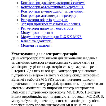
Контролери для акумуляторних систем
Контролери автоматичного керування
Контролери ручного/дист. управління
Контролери автовведення резерву
Регулятори обертів двигунів
Зарядні пристрої та блоки живлення
Регулятори напруги генераторів
Модулі розширення
Модулі інтерфейсів для D-XXX MK2
Кабелі та адаптери
Модеми та шлюзи
Устаткування для електрогенераторів
Дані контролери призначені для виконання завдань з
управління електрогенераторними установками та
моніторингу різних параметрів електромереж через
Інтернет. Для цих цілей дані контролери здійснюють
підтримку IP мереж і мають у своєму складі інтерфейс
Ethernet та/або GSM GPRS модем. Інтернет-шлюзи,
представлені в цьому розділі, дозволяють підключати до
системи моніторингу широкий спектр контролерів
Datakom з підтримкою протоколу MODBUS. Пристрої
інших виробників, що підтримують протокол MODBUS,
можуть бути підключені до системи моніторингу після
попереднього додавання таблиці MODBUS таких