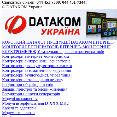
Свяжитесь с нами:
044 451-7300; 044 451-7344;
© DATAKOM Україна
КОРОТКИЙ КАТАЛОГ ПРОДУКЦІЇ DATAKOM
ІНТЕРНЕТ-
МОНІТОРИНГ ГЕНЕРАТОРІВ
ІНТЕРНЕТ- МОНІТОРИНГ
ЕЛЕКТРОМЕРЕЖ
Устаткування для електрогенераторів
Контролери з інтернет-моніторингом
Контролери синхронізації генераторів
Контролери для акумуляторних систем
Контролери автоматичного керування
Контролери ручного/дист. управління
Контролери автовведення резерву
Регулятори обертів двигунів
Зарядні пристрої та блоки живлення
Регулятори напруги генераторів
Модулі розширення
Модулі інтерфейсів для D-XXX MK2
Кабелі та адаптери
Модеми та шлюзи