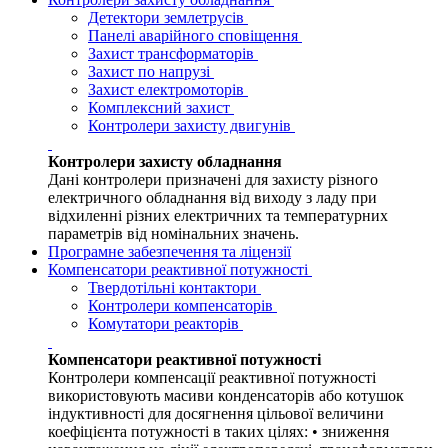
Детектори землетрусів
Панелі аварійного сповіщення
Захист трансформаторів
Захист по напрузі
Захист електромоторів
Комплексний захист
Контролери захисту двигунів
Контролери захисту обладнання
Дані контролери призначені для захисту різного
електричного обладнання від виходу з ладу при
відхиленні різних електричних та температурних
параметрів від номінальних значень.
Програмне забезпечення та ліцензії
Компенсатори реактивної потужності
Твердотільні контактори
Контролери компенсаторів
Комутатори реакторів
Компенсатори реактивної потужності
Контролери компенсації реактивної потужності
використовують масиви конденсаторів або котушок
індуктивності для досягнення цільової величини
коефіцієнта потужності в таких цілях: • зниження