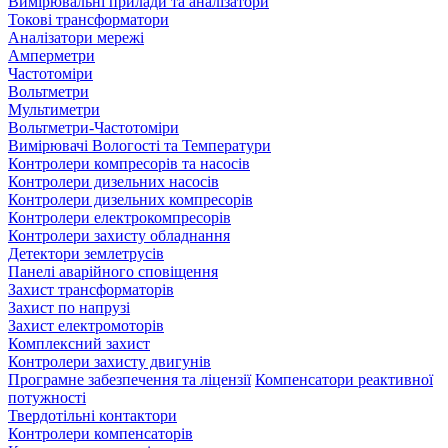
Вимірювальні прилади та аналізатори
Токові трансформатори
Аналізатори мережі
Амперметри
Частотоміри
Вольтметри
Мультиметри
Вольтметри-Частотоміри
Вимірювачі Вологості та Температури
Контролери компресорів та насосів
Контролери дизельних насосів
Контролери дизельних компресорів
Контролери електрокомпресорів
Контролери захисту обладнання
Детектори землетрусів
Панелі аварійного сповіщення
Захист трансформаторів
Захист по напрузі
Захист електромоторів
Комплексний захист
Контролери захисту двигунів
Програмне забезпечення та ліцензії
Компенсатори реактивної
потужності
Твердотільні контактори
Контролери компенсаторів