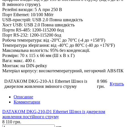
В змінного струму).
Релейні виходи: 5 А при 250 В
Порт Ethernet: 10/100 Мбіт
USB-пристрій: USB 2.0 Повна швидкість
Хост USB: USB 2.0 Повна швидкість
Порти RS-485: 1200-115200 бод
Порт RS-232: 1200-115200 бод
Робоча температура: від -20°C до 70°C (-4 до +158°F)
Температура зберігання: від -40°C до 80°C (-40 до +176°F)
Максимальна вологість: 95% без конденсації.
Розміри: 70 x 115 x 66 мм (Ш x В x Г)
Вага: макс. 400 г.
Монтаж: на DIN-рейку
Матеріал корпусу: високотемпературний, негорючий ABS/ПК
DATAKOM DKG-210-A1 Ethernet Шлюз із
8 986
Купить
джерелом живлення змінного струму
грн.
Описание
Комментарии
DATAKOM DKG-210-D1 Ethernet Шлюз із джерелом
живлення постійного струму
8 110 грн.