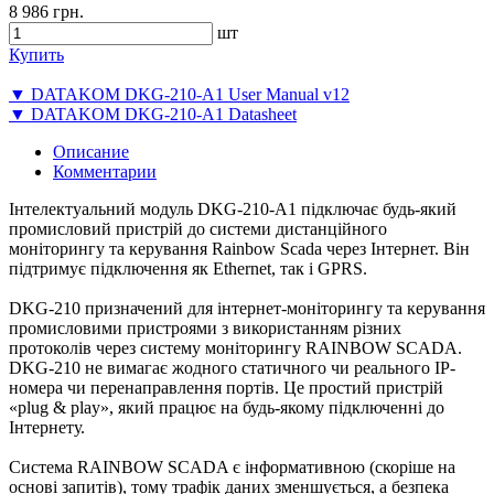
8 986 грн.
шт
Купить
▼ DATAKOM DKG-210-A1 User Manual v12
▼ DATAKOM DKG-210-A1 Datasheet
Описание
Комментарии
Інтелектуальний модуль DKG-210-A1 підключає будь-який
промисловий пристрій до системи дистанційного
моніторингу та керування Rainbow Scada через Інтернет. Він
підтримує підключення як Ethernet, так і GPRS.
DKG-210 призначений для інтернет-моніторингу та керування
промисловими пристроями з використанням різних
протоколів через систему моніторингу RAINBOW SCADA.
DKG-210 не вимагає жодного статичного чи реального IP-
номера чи перенаправлення портів. Це простий пристрій
«plug & play», який працює на будь-якому підключенні до
Інтернету.
Система RAINBOW SCADA є інформативною (скоріше на
основі запитів), тому трафік даних зменшується, а безпека