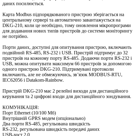
даних посилюється.
Карта Modbus підпорядкованого пристрою зберігається на
центральному сервері та автоматично завантажується на
DKG-210, коли це необхідно, тому оновлення мікропрограми
для додавання нових типів пристроїв до системи моніторингу
не потрібно.
Порти даних, доступні для опитування пристрою, включають
подвійний RS-485, RS-232 і USB. Пристрій підтримує до 32
пристроїв на кожному порту RS-485. Додаючи порти RS-232 і
USB, можна опитувати максимум 66 пристроїв за допомогою
одного пристрою DKG-210. Підтримувані протоколи
включають, але не обмежуючись, зв’язок MODBUS-RTU,
IEC62056 і Datakom-Rainbow.
Пристрій DKG-210 має 2 релейні виходи для дистанційного
керування та 2 цифрові входи для дистанційного зондування.
КОМУНІКАЦІЯ:
Порт Ethernet (10/100 Мб)
Внутрішній GPRS модем (опціонально)
Два порти RS-485, регульована швидкість
RS-232, регульована швидкість передачі даних
USB-хост 2.0