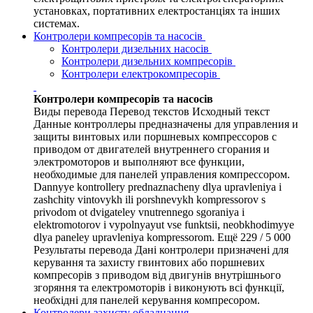
установках, портативних електростанціях та інших
системах.
Контролери компресорів та насосів
Контролери дизельних насосів
Контролери дизельних компресорів
Контролери електрокомпресорів
Контролери компресорів та насосів
Виды перевода Перевод текстов Исходный текст
Данные контроллеры предназначены для управления и
защиты винтовых или поршневых компрессоров с
приводом от двигателей внутреннего сгорания и
электромоторов и выполняют все функции,
необходимые для панелей управления компрессором.
Dannyye kontrollery prednaznacheny dlya upravleniya i
zashchity vintovykh ili porshnevykh kompressorov s
privodom ot dvigateley vnutrennego sgoraniya i
elektromotorov i vypolnyayut vse funktsii, neobkhodimyye
dlya paneley upravleniya kompressorom. Ещё 229 / 5 000
Результаты перевода Дані контролери призначені для
керування та захисту гвинтових або поршневих
компресорів з приводом від двигунів внутрішнього
згоряння та електромоторів і виконують всі функції,
необхідні для панелей керування компресором.
Контролери захисту обладнання