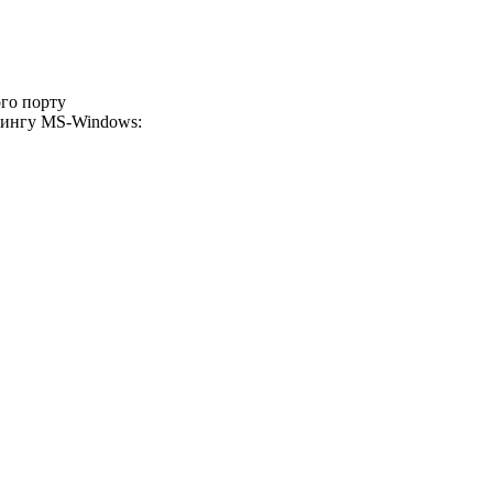
ого порту
орингу MS-Windows: