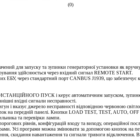
(0)
ений для запуску та зупинки генераторної установки як вручну, 
керування здійснюється через вхідний сигнал REMOTE START.
их ЕБУ, через стандартний порт CANBUS J1939, що забезпечує к
АНЦІЙНОГО ПУСК і керує автоматичним запуском, зупинкою 
нішні вхідні сигнали несправності.
гун і вказує джерело несправності відповідною червоною світл
опок на передній панелі. Кнопки LOAD TEST, TEST, AUTO, OF
ильника та перевірки лампи.
рогових рівнів, конфігурацій входу та виходу, операційної посл
рами. Усі програми можна змінювати за допомогою кнопок на пе
ення, скидання навантаження та сигнали тривоги відключення. В