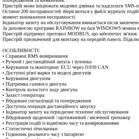
попередження та вимкнення.
Пристрій може ініціювати модемні дзвінки та надсилати SMS-п
Останні 200 несправностей зберігаються у файлі журналу подій.
момент виникнення несправності.
Індикатор запиту на обслуговування вмикається після закінчен
За допомогою програми RAINBOW на базі WINDOWS можна конт
Пристрій підтримує протокол MODBUS, що забезпечує зв'язок
Пристрій призначений для монтажу на передній панелі. Підкл
ОСОБЛИВОСТІ:
• Справжні RMS вимірювання
• Ручний і дистанційний запуск і зупинка
• Керування та моніторинг ECU через J1939 CAN
• Доступні різні марки та моделі двигунів
• Керування двигуном
• Підтримка газового двигуна
• Контроль холостого ходу двигуна
• Захист генератора
• Вбудовані сигналізації та попередження
• Доступна операція дистанційного запуску
• Індикатор запиту на періодичне технічне обслуговування
• Вбудований щоденний / щотижневий / місячний тренажер
• Реєстрація подій із відміткою часу та вимірюваннями
• Статистичні лічильники
• Годинник реального часу з батареєю