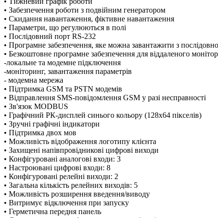
• Тижневий графік роботи
• Забезпечення роботи з подвійним генератором
• Скидання навантаження, фіктивне навантаження
• Параметри, що регулюються в полі
• Послідовний порт RS-232
• Програмне забезпечення, яке можна завантажити з послідовн
• Безкоштовне програмне забезпечення для віддаленого моніт
-локальне та модемне підключення
-моніторинг, завантаження параметрів
- модемна мережа
• Підтримка GSM та PSTN модемів
• Відправлення SMS-повідомлення GSM у разі несправності
• Зв'язок MODBUS
• Графічний РК-дисплей синього кольору (128x64 пікселів)
• Зручні графічні індикатори
• Підтримка двох мов
• Можливість відображення логотипу клієнта
• Захищені напівпровідникові цифрові виходи
• Конфігуровані аналогові входи: 3
• Настроювані цифрові входи: 8
• Конфігуровані релейні виходи: 2
• Загальна кількість релейних виходів: 5
• Можливість розширення введення/виводу
• Витримує відключення при запуску
• Герметична передня панель