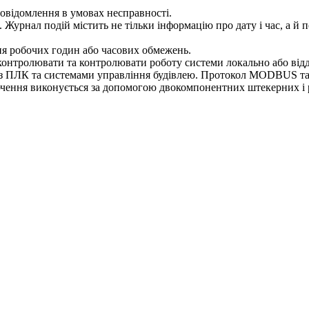
овідомлення в умовах несправності.
 Журнал подій містить не тільки інформацію про дату і час, а й
ня робочих годин або часових обмежень.
ролювати та контролювати роботу системи локально або відд
 з ПЛК та системами управління будівлею. Протокол MODBUS т
ючення виконується за допомогою двокомпонентних штекерних і 