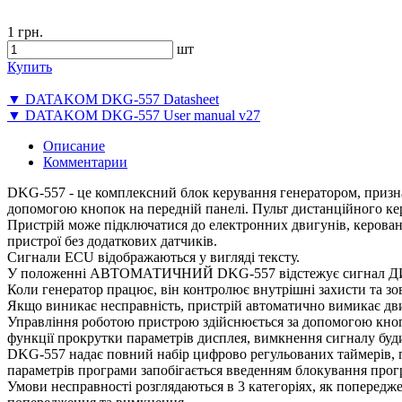
1 грн.
шт
Купить
▼ DATAKOM DKG-557 Datasheet
▼ DATAKOM DKG-557 User manual v27
Описание
Комментарии
DKG-557 - це комплексний блок керування генератором, признач
допомогою кнопок на передній панелі. Пульт дистанційного 
Пристрій може підключатися до електронних двигунів, керован
пристрої без додаткових датчиків.
Сигнали ECU відображаються у вигляді тексту.
У положенні АВТОМАТИЧНИЙ DKG-557 відстежує сигнал ДИСТ
Коли генератор працює, він контролює внутрішні захисти та зов
Якщо виникає несправність, пристрій автоматично вимикає дви
Управління роботою пристрою здійснюється за допомогою кн
функції прокрутки параметрів дисплея, вимкнення сигналу буд
DKG-557 надає повний набір цифрово регульованих таймерів, по
параметрів програми запобігається введенням блокування прог
Умови несправності розглядаються в 3 категоріях, як попередж