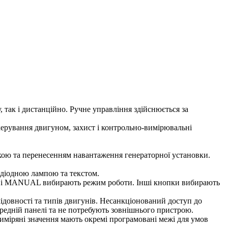
так і дистанційно. Ручне управління здійснюється за
ерування двигуном, захист і контрольно-вимірювальні
та перенесенням навантаження генераторної установки.
одіодною лампою та текстом.
F і MANUAL вибирають режим роботи. Інші кнопки вибирають
ідовності та типів двигунів. Несанкціонований доступ до
редній панелі та не потребують зовнішнього пристрою.
иміряні значення мають окремі програмовані межі для умов